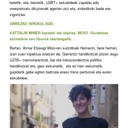
batetik; eta, bestetik, LGBT+ eskubideak zapaldu edo
mespretxatu dituztenak agerian utzi eta, sinbolikoki bada ere,
zigortzea.
URREZKO HIRUKIA 2020 :
KATTALIN MINER kazetari eta idazlea,
MOIO, Gordetzea
ezinezkoa
zen
liburua idazteagatik.
Bertan
,
Aimar Elosegi
Moio-
ren suizidioak Hernanin, bere herrian,
izan zuen inpaktua islatzen da
.
Garrantzi handikotzat jotzen dugu
LGTB+ memoriarentzat, bai eta transzendentzia politiko
handikotzat ere, gaur eskuinetik, eta ez hain eskuinetik,
gupidarik gabe egiten baitzaie eraso trans pertsonei eta euren
eskubideei.