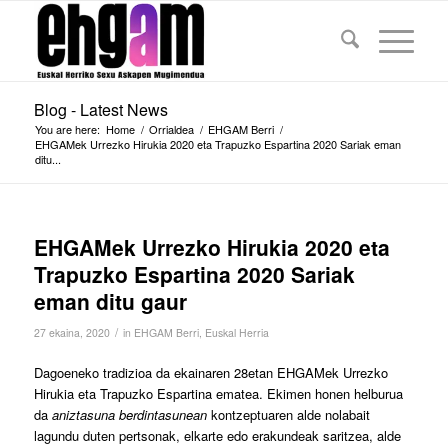
Blog - Latest News
You are here:
Home
/
Orrialdea
/
EHGAM Berri
/
EHGAMek Urrezko Hirukia 2020 eta Trapuzko Espartina 2020 Sariak eman
ditu...
EHGAMek Urrezko Hirukia 2020 eta
Trapuzko Espartina 2020 Sariak
eman ditu gaur
/
27 ekaina, 2020
in
EHGAM Berri
,
Euskal Herria
Dagoeneko tradizioa da ekainaren 28etan EHGAMek Urrezko
Hirukia eta Trapuzko Espartina ematea. Ekimen honen helburua
da
aniztasuna berdintasunean
kontzeptuaren alde nolabait
lagundu duten pertsonak, elkarte edo erakundeak saritzea, alde