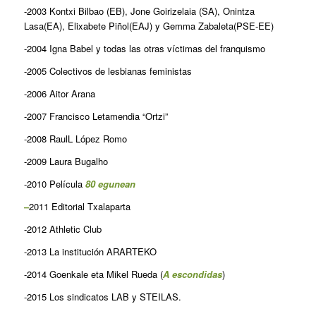
-2003 Kontxi Bilbao (EB), Jone Goirizelaia (SA), Onintza
Lasa(EA), Elixabete Piñol(EAJ) y Gemma Zabaleta(PSE-EE)
-2004 Igna Babel y todas las otras víctimas del franquismo
-2005 Colectivos de lesbianas feministas
-2006 Aitor Arana
-2007 Francisco Letamendia “Ortzi”
-2008 RaulL López Romo
-2009 Laura Bugalho
-2010 Película
80 egunean
–
2011 Editorial Txalaparta
-2012 Athletic Club
-2013 La institución ARARTEKO
-2014 Goenkale eta Mikel Rueda (
A escondidas
)
-2015 Los sindicatos LAB y STEILAS.