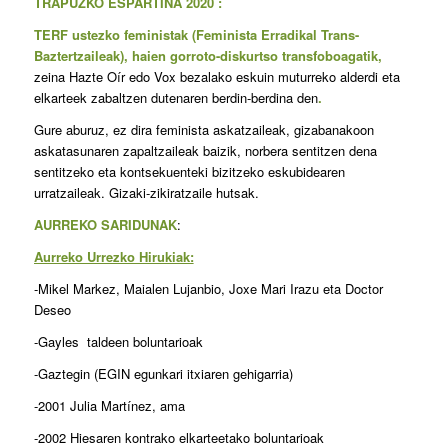
TRAPUZKO ESPARTINA 2020 :
TERF
ustezko feministak
(Feminista Erradikal Trans-
Baztertzaileak), haien gorroto-diskurtso transfoboagatik,
zeina Hazte Oír edo Vox bezalako eskuin muturreko alderdi eta
elkarteek zabaltzen dutenaren berdin-berdina den
.
Gure aburuz, ez dira feminista askatzaileak, gizabanakoon
askatasunaren zapaltzaileak baizik, norbera sentitzen dena
sentitzeko eta kontsekuenteki bizitzeko eskubidearen
urratzaileak. Gizaki-zikiratzaile hutsak.
AURREKO SARIDUNAK
:
Aurreko Urrezko Hirukiak:
-Mikel Markez, Maialen Lujanbio, Joxe Mari Irazu eta Doctor
Deseo
-Gayles taldeen boluntarioak
-Gaztegin (EGIN egunkari itxiaren gehigarria)
-2001 Julia Martínez, ama
-2002 Hiesaren kontrako elkarteetako boluntarioak