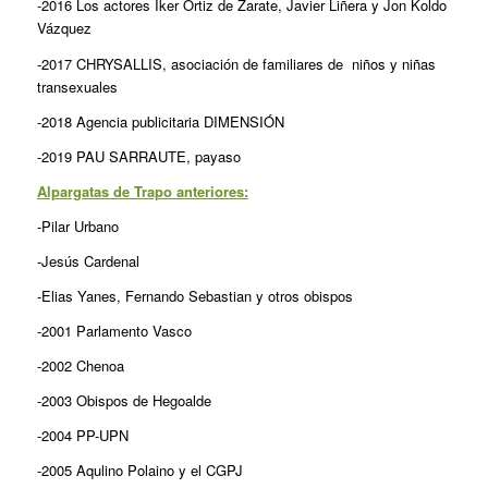
-2016 Los actores Iker Ortiz de Zarate, Javier Liñera y Jon Koldo
Vázquez
-2017 CHRYSALLIS, asociación de familiares de niños y niñas
transexuales
-2018
Agencia publicitaria DIMENSIÓN
-2019 PAU SARRAUTE, payaso
Alpargatas de Trapo anteriores:
-Pilar Urbano
-Jesús Cardenal
-Elias Yanes, Fernando Sebastian y otros obispos
-2001 Parlamento Vasco
-2002 Chenoa
-2003 Obispos de Hegoalde
-2004 PP-UPN
-2005 Aqulino Polaino y el CGPJ