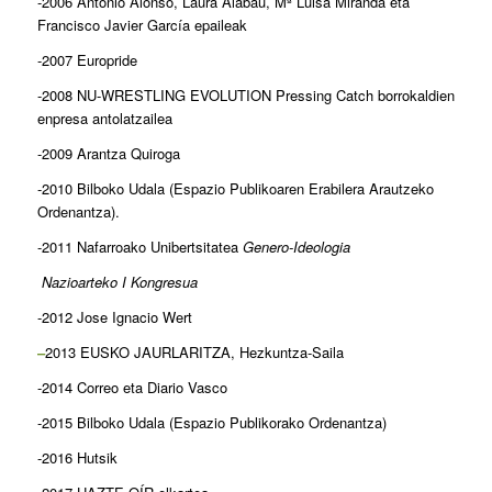
-2006 Antonio Alonso, Laura Alabau, Mª Luisa Miranda eta
Francisco Javier García epaileak
-2007 Europride
-2008 NU-WRESTLING EVOLUTION Pressing Catch borrokaldien
enpresa antolatzailea
-2009 Arantza Quiroga
-2010 Bilboko Udala (Espazio Publikoaren Erabilera Arautzeko
Ordenantza).
-2011 Nafarroako Unibertsitatea
Genero-Ideologia
Nazioarteko I Kongresua
-2012 Jose Ignacio Wert
–
2013 EUSKO JAURLARITZA, Hezkuntza-Saila
-2014 Correo eta Diario Vasco
-2015 Bilboko Udala (Espazio Publikorako Ordenantza)
-2016 Hutsik