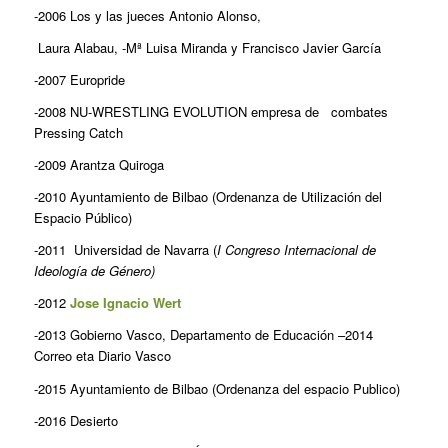
-2006 Los y las jueces Antonio Alonso,
Laura Alabau, -Mª Luisa Miranda y Francisco Javier García
-2007 Europride
-2008 NU-WRESTLING EVOLUTION empresa de combates
Pressing Catch
-2009 Arantza Quiroga
-2010 Ayuntamiento de Bilbao (Ordenanza de Utilización del
Espacio Público)
-2011 Universidad de Navarra (
I Congreso Internacional de
Ideología de Género)
-2012
Jose Ignaci
o Wert
-2013 Gobierno Vasco, Departamento de Educación –2014
Correo eta Diario Vasco
-2015 Ayuntamiento de Bilbao (Ordenanza del espacio Publico)
-2016 Desierto