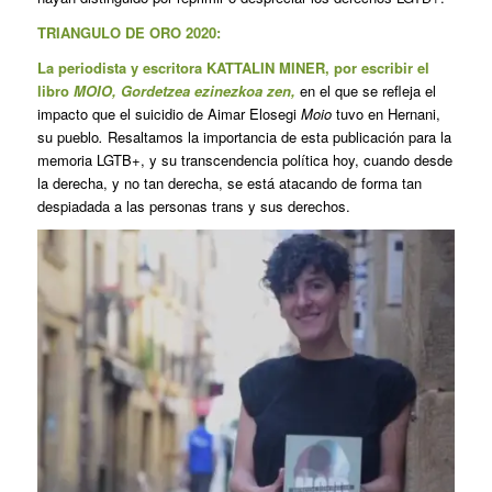
TRIANGULO DE ORO 2020:
La periodista y escritora KATTALIN MINER,
por escribir el
libro
MOIO, Gordetzea ezinezkoa
zen
,
en el que se refleja el
impacto que el suicidio de Aimar Elosegi
Moio
tuvo en Hernani,
su pueblo
.
Resaltamos la importancia de esta publicación para la
memoria LGTB+, y su transcendencia política hoy, cuando desde
la derecha, y no tan derecha, se está atacando de forma tan
despiadada a las personas trans y sus derechos.