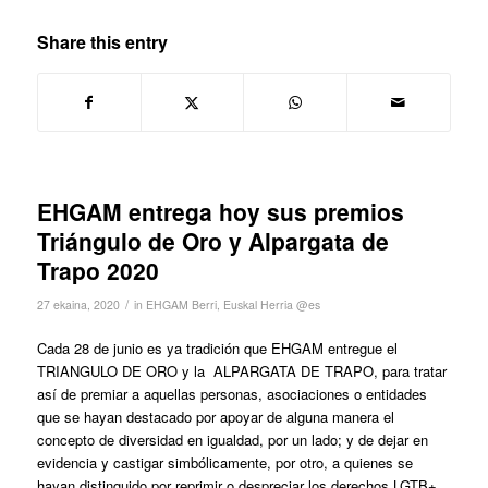
Share this entry
EHGAM entrega hoy sus premios
Triángulo de Oro y Alpargata de
Trapo 2020
/
27 ekaina, 2020
in
EHGAM Berri
,
Euskal Herria @es
Cada 28 de junio es ya tradición que EHGAM entregue el
TRIANGULO DE ORO y la ALPARGATA DE TRAPO, para tratar
así de premiar a aquellas personas, asociaciones o entidades
que se hayan destacado por apoyar de alguna manera el
concepto de diversidad en igualdad, por un lado; y de dejar en
evidencia y castigar simbólicamente, por otro, a quienes se
hayan distinguido por reprimir o despreciar los derechos LGTB+.