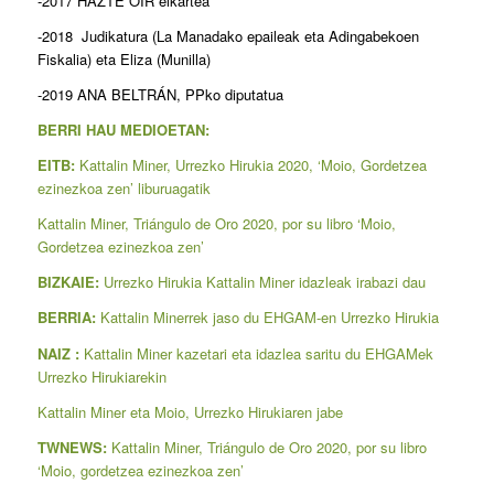
-2017 HAZTE OÍR elkartea
-2018 Judikatura (La Manadako epaileak eta Adingabekoen
Fiskalia) eta Eliza (Munilla)
-2019 ANA BELTRÁN, PPko diputatua
BERRI HAU MEDIOETAN:
EITB:
Kattalin Miner, Urrezko Hirukia 2020, ‘Moio, Gordetzea
ezinezkoa zen’ liburuagatik
Kattalin Miner, Triángulo de Oro 2020, por su libro ‘Moio,
Gordetzea ezinezkoa zen’
BIZKAIE:
Urrezko Hirukia Kattalin Miner idazleak irabazi dau
BERRIA:
Kattalin Minerrek jaso du EHGAM-en Urrezko Hirukia
NAIZ :
Kattalin Miner kazetari eta idazlea saritu du EHGAMek
Urrezko Hirukiarekin
Kattalin Miner eta Moio, Urrezko Hirukiaren jabe
TWNEWS:
Kattalin Miner, Triángulo de Oro 2020, por su libro
‘Moio, gordetzea ezinezkoa zen’