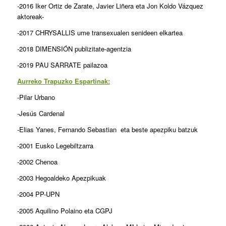
-2016 Iker Ortiz de Zarate, Javier Liñera eta Jon Koldo Vázquez
aktoreak-
-2017 CHRYSALLIS ume transexualen senideen elkartea
-2018 DIMENSIÓN publizitate-agentzia
-2019 PAU SARRATE pailazoa
Aurreko Trapuzko Espartinak:
-Pilar Urbano
-Jesús Cardenal
-Elias Yanes, Fernando Sebastian eta beste apezpiku batzuk
-2001 Eusko Legebiltzarra
-2002 Chenoa
-2003 Hegoaldeko Apezpikuak
-2004 PP-UPN
-2005 Aquilino Polaino eta CGPJ