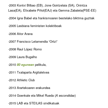
-2003 Kontxi Bilbao (EB), Jone Goirizelaia (SA), Onintza
Lasa(EA), Elixabete Piñol(EAJ) eta Gemma Zabaleta(PSE-EE)
-2004 Igna Babel eta frankismoaren bestelako biktima guztiak
-2005 Lesbiana feministen kolektiboak
-2006 Aitor Arana
-2007 Francisco Letamendia “Ortzi”
-2008 Raul López Romo
-2009 Laura Bugalho
-2010
80 egunean
pelikula,
-2011 Txalaparta Argitaletxea
-2012 Athletic Club
-2013 Arartekoaren erakundea
-2014 Goenkale eta Mikel Rueda (
A escondidas
)
-2015 LAB eta STEILAS sindikatuak