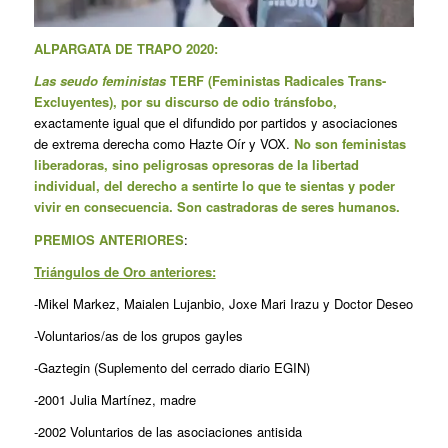
ALPARGATA DE TRAPO 2020:
Las seudo feministas
TERF (Feministas Radicales Trans-
Excluyentes),
por su discurso de odio tránsfobo,
exactamente igual que el difundido por partidos y asociaciones
de extrema derecha como Hazte Oír y VOX.
No son feministas
liberadoras, sino peligrosas opresoras de la libertad
individual, del derecho a sentirte lo que te sientas y poder
vivir en consecuencia. Son castradoras de seres humanos.
PREMIOS ANTERIORES
:
T
riángulos de Oro anteriores:
-Mikel Markez, Maialen Lujanbio, Joxe Mari Irazu y Doctor Deseo
-Voluntarios/as de los grupos gayles
-Gaztegin (Suplemento del cerrado diario EGIN)
-2001 Julia Martínez, madre
-2002 Voluntarios de las asociaciones antisida