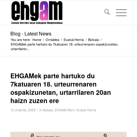
Blog - Latest News
You are here:
Home
/
Orrialdea
/
Euskal Herria
/
Bizkaia
/
EHGAMek parte hartuko du 7katuaren 18. urteurrenaren ospakizunetan,
urtarrilaren...
EHGAMek parte hartuko du
7katuaren 18. urteurrenaren
ospakizunetan, urtarrilaren 20an
haizn zuzen ere
/
12 urtarrila, 2025
in
Bizkaia
,
EHGAM Berri
,
Euskal Herria