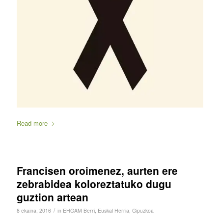
Read more
Francisen oroimenez, aurten ere
zebrabidea koloreztatuko dugu
guztion artean
/
8 ekaina, 2016
in
EHGAM Berri
,
Euskal Herria
,
Gipuzkoa