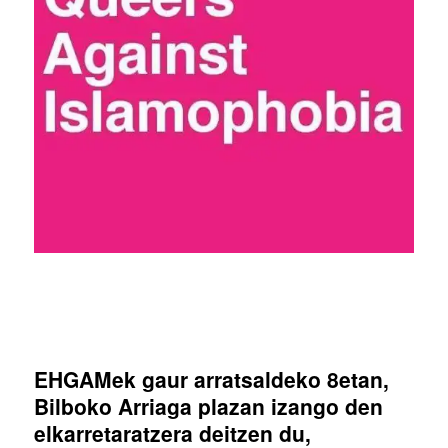
EHGAMek gaur arratsaldeko 8etan,
Bilboko Arriaga plazan izango den
elkarretaratzera deitzen du,