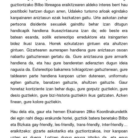
guztiontzako Bilbo libreagoa eraikitzearen aldeko interes berri hau
positiboki hartzen dugun arren, Udaleko turismo arloak egindako
kanpainaren aniztasun ezak kezkatzen gaitu. Urte askotan zehar
pertsona disidente sexualek gainditu behar izan ditugun
handicapik handiena ikusezintasuna izan da; edo beste era
batean esanda, soilik estereotipo erreduktore eta iraingarrien
bidez ikusi izana. Horrek ezkutatzen gintuen eta ahultzen
gintuen. Gizartearen aurrerapen handiena gure aniztasun osoan
nabaritu gaituztenean gertatu da. Gure aniztasuna gure armarik
handiena da, eta hau gure banderetan adierazten dugun ideia
nagusia da. Estereotipo bakarrera txikiagotzen gaituztenean, gure
taldearen parte handiena kanpoan uzten dutenean, uniformatu
egiten gaituzte, banatzen gaituzte, ahultzen gaituzte. Gaur
honetaz kontziente izan behar dugu, gure gorputz guztiekin, gure
desio guztiekin, gure bizi-historia guztiekin ikus gaitzaten. Azken
finean, gure kolore guztiekin.
Hau dela eta, gaur eta hemen Ekainaren 28ko Koordinakundetik
dei egin nahi diegu erakunde horiei, guztiok batera benetako Bilbo
eta Bizkaia gay-friendly, les-friendly, trans-friendly, inter-friendly…
eraikitzeko: gizarte askotariko eta guztiontzakoa, inor kanpoan
uzten ez duena. Lortzen dugun eguna iritsiko da, eta egun