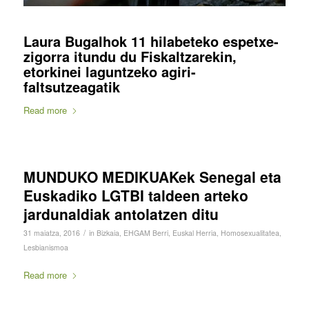
Laura Bugalhok 11 hilabeteko espetxe-
zigorra itundu du Fiskaltzarekin,
etorkinei laguntzeko agiri-
faltsutzeagatik
Read more
MUNDUKO MEDIKUAKek Senegal eta
Euskadiko LGTBI taldeen arteko
jardunaldiak antolatzen ditu
/
31 maiatza, 2016
in
Bizkaia
,
EHGAM Berri
,
Euskal Herria
,
Homosexualitatea
,
Lesbianismoa
Read more