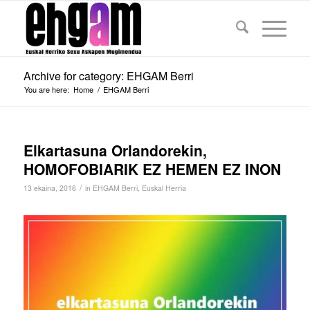
Archive for category: EHGAM Berri
You are here:
Home
/
EHGAM Berri
Elkartasuna Orlandorekin,
HOMOFOBIARIK EZ HEMEN EZ INON
/
13 ekaina, 2016
in
EHGAM Berri
,
Euskal Herria