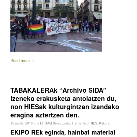
Read more
TABAKALERAk “Archivo SIDA”
izeneko erakusketa antolatzen du,
non HIESak kulturgintzan izandako
eragina aztertzen den.
/
15 apirila, 2016
in
EHGAM Berri
,
Euskal Herria
,
GIB HIES
,
Kultura
EKIPO REk eginda, hainbat material