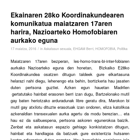
Ekainaren 28ko Koordinakundearen
komunikatua maiatzaren 17aren
harira, Nazioarteko Homofobiaren
aurkako eguna
/
17 maiatza, 2016
in
Askatasun sexuala
,
EHGAM Berri
,
HOMOFOBIA
,
Politika
Maiatzaren 17aren bezperan, les-homo-trans-bi-inter-fobiaren
aurkako Nazioarteko eguna den honetan, Bizkaiko E28ko
Koordinakundea osatzen ditugun taldeek gure elkartasuna
helarazi nahi diegu, lehenengo eta behin, bortizkeria hau jasaten
duten pertsona guztiei. Azken egun hauetan Madrilen
gertatutako hainbat erasoren berri izan dugu, Bartzelonako mutil
gay baten heriotzako arduradunak libre geratu dira, Marokon bi
mutil gay atxilotu dituzte erasotuak izan ondoren, eliza katolikoa
azkenaldian transexualen aurka agertu da modu berezian… eta
hau ez da salbuespena, pertsona askoren egunerokoa baizik.
Zenbat eta askatasun espazio gehiago konkistatzen ditugun,
hainbat eta handiagoa da batzuek gure existentzia hutsaren
kontra adierazten duten gorrotoa. Hau homofobia sozialaren isla