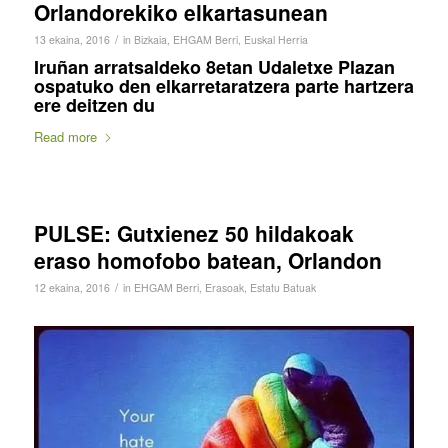
Orlandorekiko elkartasunean
/
13 ekaina, 2016
in
Bizkaia
,
EHGAM Berri
,
Euskal Herria
Iruñan arratsaldeko 8etan Udaletxe Plazan
ospatuko den elkarretaratzera parte hartzera
ere deitzen du
Read more
PULSE: Gutxienez 50 hildakoak
eraso homofobo batean, Orlandon
/
12 ekaina, 2016
in
EHGAM Berri
,
Erasoak
,
Estatu Batuak