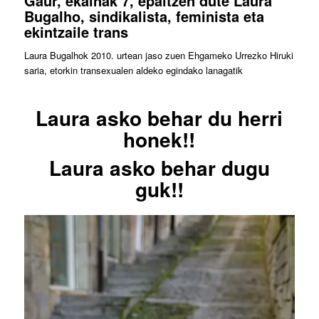
Gaur, ekainak 7, epaitzen dute Laura
Bugalho, sindikalista, feminista eta
ekintzaile trans
Laura Bugalhok 2010. urtean jaso zuen Ehgameko Urrezko Hiruki
saria, etorkin transexualen aldeko egindako lanagatik
Laura asko behar du herri
honek!!
Laura asko behar dugu
guk!!