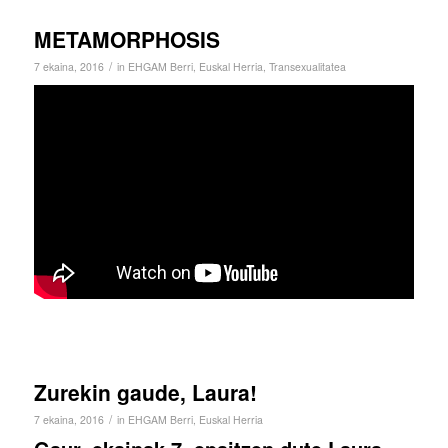
METAMORPHOSIS
/
7 ekaina, 2016
in
EHGAM Berri
,
Euskal Herria
,
Transexualitatea
Zurekin gaude, Laura!
/
7 ekaina, 2016
in
EHGAM Berri
,
Euskal Herria