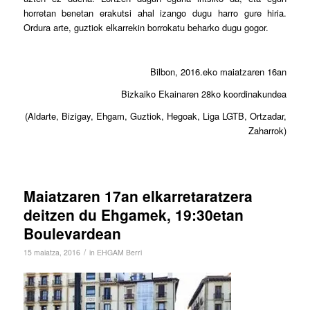
horretan benetan erakutsi ahal izango dugu harro gure hiria.
Ordura arte, guztiok elkarrekin borrokatu beharko dugu gogor.
Bilbon, 2016.eko maiatzaren 16an
Bizkaiko Ekainaren 28ko koordinakundea
(Aldarte, Bizigay, Ehgam, Guztiok, Hegoak, Liga LGTB, Ortzadar,
Zaharrok)
Maiatzaren 17an elkarretaratzera
deitzen du Ehgamek, 19:30etan
Boulevardean
/
15 maiatza, 2016
in
EHGAM Berri