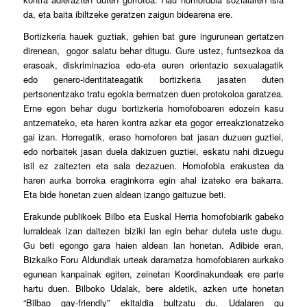
da, eta baita ibiltzeke geratzen zaigun bidearena ere.
Bortizkeria hauek guztiak, gehien bat gure ingurunean gertatzen
direnean, gogor salatu behar ditugu. Gure ustez, funtsezkoa da
erasoak, diskriminazioa edo-eta euren orientazio sexualagatik
edo genero-identitateagatik bortizkeria jasaten duten
pertsonentzako tratu egokia bermatzen duen protokoloa garatzea.
Erne egon behar dugu bortizkeria homofoboaren edozein kasu
antzemateko, eta haren kontra azkar eta gogor erreakzionatzeko
gai izan. Horregatik, eraso homoforen bat jasan duzuen guztiei,
edo norbaitek jasan duela dakizuen guztiei, eskatu nahi dizuegu
isil ez zaitezten eta sala dezazuen. Homofobia erakustea da
haren aurka borroka eraginkorra egin ahal izateko era bakarra.
Eta bide honetan zuen aldean izango gaituzue beti.
Erakunde publikoek Bilbo eta Euskal Herria homofobiarik gabeko
lurraldeak izan daitezen biziki lan egin behar dutela uste dugu.
Gu beti egongo gara haien aldean lan honetan. Adibide eran,
Bizkaiko Foru Aldundiak urteak daramatza homofobiaren aurkako
egunean kanpainak egiten, zeinetan Koordinakundeak ere parte
hartu duen. Bilboko Udalak, bere aldetik, azken urte honetan
“Bilbao gay-friendly” ekitaldia bultzatu du. Udalaren gu