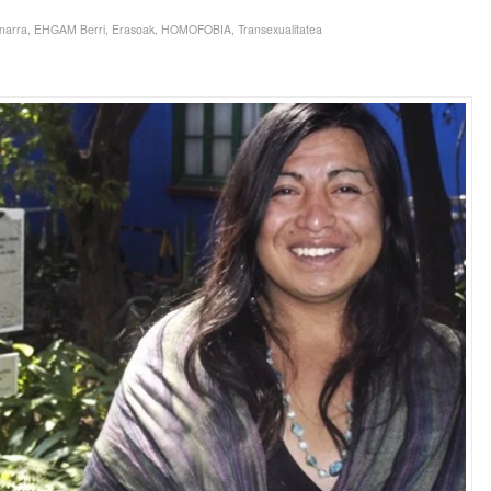
narra
,
EHGAM Berri
,
Erasoak
,
HOMOFOBIA
,
Transexualitatea