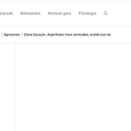
zipioak
Beheatokia
Nortzuk gara
Fitxategia
/
Agresiones
/
Diana Sacayán, Argentinako trans ekintzailea, erahila izan da
.