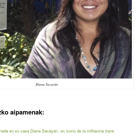
Diana Sacayán
uzko aipamenak:
nada en su casa Diana Sacayán, un ícono de la militancia trans