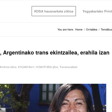
KOSA hausnarketa zikloa
Yogyakartako Print
You are here:
Home
/
Orrialdea
/
Temática
 Argentinako trans ekintzailea, erahila izan
América latina
,
EHGAM Berri
,
HOMOFOBIA @es
,
Transexualidad