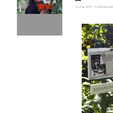
/
14 urria, 2015
in
Amerika Lati