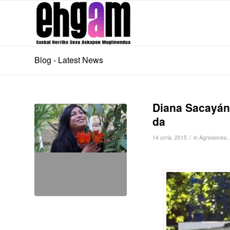
Blog - Latest News
Diana Sacayán,
da
/
14 urria, 2015
in
Agresiones
,