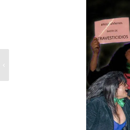
Diana Sacayán,
Argentinako trans
ekintzailea, erahila izan
da