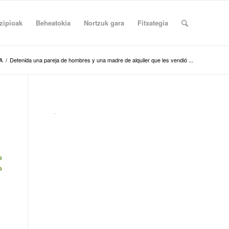
zipioak
Beheatokia
Nortzuk gara
Fitxategia
A
/
Detenida una pareja de hombres y una madre de alquiler que les vendió ...
.
o
o