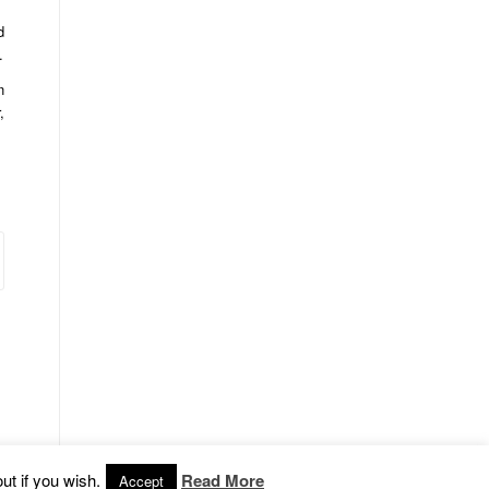
d
.
n
,
ut if you wish.
Read More
Accept