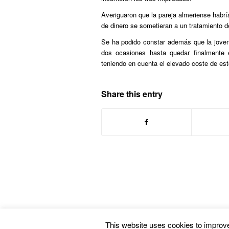
Averiguaron que la pareja almeriense habr
de dinero se sometieran a un tratamiento de
Se ha podido constar además que la joven
dos ocasiones hasta quedar finalmente 
teniendo en cuenta el elevado coste de este
Share this entry
This website uses cookies to improve 
© Copyright -
Euskal Herriko Gay-Les Askapen Mugimendua
-
powered by En