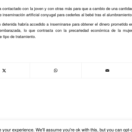
ía contactado con la joven y con otras más para que a cambio de una cantida
 inseminación artificial conyugal para cederles al bebé tras el alumbramiento
 detenida habría accedido a inseminarse para obtener el dinero prometido e
embarazada, lo que contrasta con la precariedad económica de la mujer
 tipo de tratamiento.
your experience. We'll assume you're ok with this, but you can opt-o
fold WordPress Theme