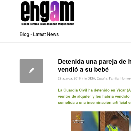
Blog - Latest News
Detenida una pareja de 
vendió a su bebé
/
29 azaroa, 2016
in
DEIA
,
España
,
Familia
,
Homose
La Guardia Civil ha detenido en Vícar 
vientre de alquiler y les habría vendid
sometida a una inseminación artificial e