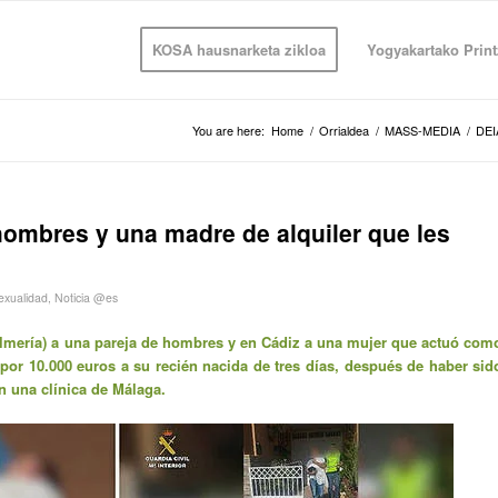
KOSA hausnarketa zikloa
Yogyakartako Print
You are here:
Home
/
Orrialdea
/
MASS-MEDIA
/
DEI
hombres y una madre de alquiler que les
xualidad
,
Noticia @es
(Almería) a una pareja de hombres y en Cádiz a una mujer que actuó com
o por 10.000 euros a su recién nacida de tres días, después de haber sid
n una clínica de Málaga.