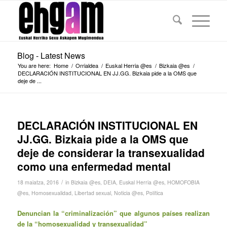
Blog - Latest News
You are here:
Home
/
Orrialdea
/
Euskal Herria @es
/
Bizkaia @es
/
DECLARACIÓN INSTITUCIONAL EN JJ.GG. Bizkaia pide a la OMS que
deje de ...
DECLARACIÓN INSTITUCIONAL EN
JJ.GG. Bizkaia pide a la OMS que
deje de considerar la transexualidad
como una enfermedad mental
/
18 maiatza, 2016
in
Bizkaia @es
,
DEIA
,
Euskal Herria @es
,
HOMOFOBIA
@es
,
Homosexualidad
,
Libertad sexual
,
Noticia @es
,
Política
Denuncian la “criminalización” que algunos países realizan
de la “homosexualidad y transexualidad”