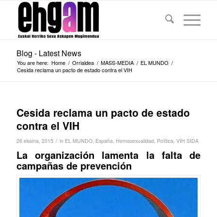
Blog - Latest News
You are here:
Home
/
Orrialdea
/
MASS-MEDIA
/
EL MUNDO
/
Cesida reclama un pacto de estado contra el VIH
Cesida reclama un pacto de estado
contra el VIH
/
26 ekaina, 2015
in
EL MUNDO
,
España
,
Homosexualidad
,
Política
,
VIH SIDA
La organización lamenta la falta de
campañas de prevención