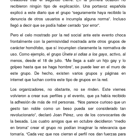
recibieron ningún tipo de explicación. Una portavoz española
explicó a este diario que el grupo “seguramente haya recibido la
denuncia de otros usuarios e incumpla alguna norma”. Incluso
llegó a decir que se podía haber cerrado “por error”.
Pero el celo mostrado por la red social ante este evento choca
frontalmente con la permisividad mostrada ante otros grupos de
carácter homófobo, que sí incumplen claramente la normativa de
uso. Como ejemplo, el grupo
Únete si odias a los gays
, activo, al
menos, desde el 18 de julio. “Me llega a salir un hijo gay y lo
golpeo hasta que se haga hombre”, se puede leer en el muro de
este grupo. De hecho, existen varios grupos y páginas en
internet que luchan contra este tipo de grupos en la red.
Los organizadores, no obstante, no se rinden. Este viernes
volvieron a crear sus perfiles y el evento, que ya había recibido
la adhesión de más de mil personas. “Nos parece curioso que un
gesto tan noble como un beso pueda ser considerado tan
revolucionario”, declaró Joan Pérez, uno de los convocantes de
la besada. Los cuatro amigos que en octubre decidieron “medio
en broma” crear el grupo no podían imaginar la relevancia que
tomaría. “Cada vez que nos cierran el perfil nos dan fuerzas para