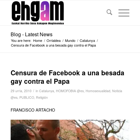
Blog - Latest News
You are here:
Home
/
Orrialdea
/
Mundo
/
Catalunya
/
Censura de Facebook a una besada gay contra el Papa
Censura de Facebook a una besada
gay contra el Papa
/
29 urria, 2010
in
Catalunya
,
HOMOFOBIA @es
,
Homosexualidad
,
Noticia
@es
,
PUBLICO
,
Religión
FRANCISCO ARTACHO