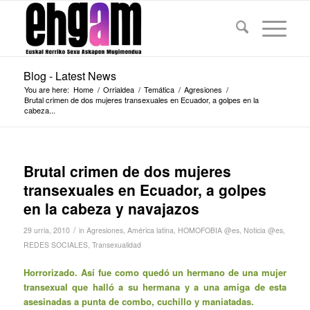
Blog - Latest News
You are here:
Home
/
Orrialdea
/
Temática
/
Agresiones
/
Brutal crimen de dos mujeres transexuales en Ecuador, a golpes en la
cabeza...
Brutal crimen de dos mujeres
transexuales en Ecuador, a golpes
en la cabeza y navajazos
/
29 urria, 2010
in
Agresiones
,
América latina
,
HOMOFOBIA @es
,
Noticia @es
,
REDES SOCIALES
,
Transexualidad
Horrorizado. Así fue como quedó un hermano de una mujer
transexual que halló a su hermana y a una amiga de esta
asesinadas a punta de combo, cuchillo y maniatadas.