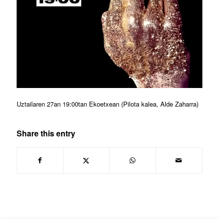
Uztailaren 27an 19:00tan Ekoetxean (Pilota kalea, Alde Zaharra)
Share this entry