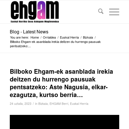
Blog - Latest News
You are here:
Home
/
Orrialdea
/
Euskal Herria
/
Bizkaia
/
Bilboko Ehgam-ek asanblada irekia deitzen du hurrengo pausuak
pentsatzeko:...
Bilboko Ehgam-ek asanblada irekia
deitzen du hurrengo pausuak
pentsatzeko: Aste Nagusia, elkar-
ezagutza, kurtso berria…
/
24 uztaila, 2023
in
Bizkaia
,
EHGAM Berri
,
Euskal Herria