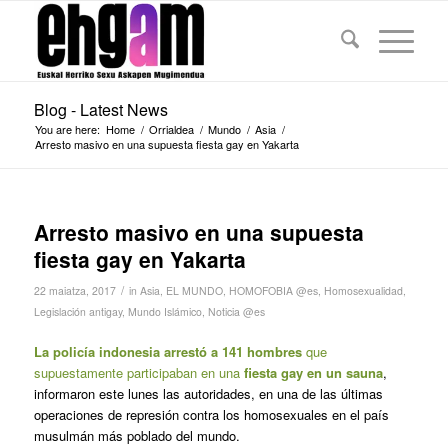
Blog - Latest News
You are here:
Home
/
Orrialdea
/
Mundo
/
Asia
/
Arresto masivo en una supuesta fiesta gay en Yakarta
Arresto masivo en una supuesta
fiesta gay en Yakarta
/
22 maiatza, 2017
in
Asia
,
EL MUNDO
,
HOMOFOBIA @es
,
Homosexualidad
,
Legislación antigay
,
Mundo Islámico
,
Noticia @es
La policía indonesia arrestó a 141 hombres
que
supuestamente participaban en una
fiesta gay en un sauna
,
informaron este lunes las autoridades, en una de las últimas
operaciones de represión contra los homosexuales en el país
musulmán más poblado del mundo.