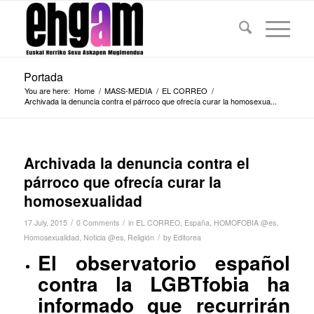
Portada
You are here:
Home
/
MASS-MEDIA
/
EL CORREO
/
Archivada la denuncia contra el párroco que ofrecía curar la homosexua...
Archivada la denuncia contra el
párroco que ofrecía curar la
homosexualidad
/
/
17 July, 2015
0 Comments
in
EL CORREO
,
España
,
HOMOFOBIA @es
,
/
Homosexualidad
,
Noticia @es
,
Religión
by
Editorea
El observatorio español
contra la LGBTfobia ha
informado que recurrirán