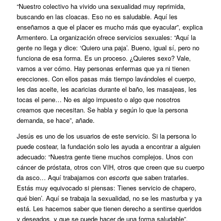
“Nuestro colectivo ha vivido una sexualidad muy reprimida,
buscando en las cloacas. Eso no es saludable. Aquí les
enseñamos a que el placer es mucho más que eyacular”, explica
Armentero. La organización ofrece servicios sexuales: “Aquí la
gente no llega y dice: ‘Quiero una paja’. Bueno, igual sí, pero no
funciona de esa forma. Es un proceso. ¿Quieres sexo? Vale,
vamos a ver cómo. Hay personas enfermas que ya ni tienen
erecciones. Con ellos pasas más tiempo lavándoles el cuerpo,
les das aceite, les acaricias durante el baño, les masajeas, les
tocas el pene… No es algo impuesto o algo que nosotros
creamos que necesitan. Se habla y según lo que la persona
demanda, se hace”, añade.
Jesús es uno de los usuarios de este servicio. Si la persona lo
puede costear, la fundación solo les ayuda a encontrar a alguien
adecuado: “Nuestra gente tiene muchos complejos. Unos con
cáncer de próstata, otros con VIH, otros que creen que su cuerpo
da asco… Aquí trabajamos con
escorts
que saben tratarles.
Estás muy equivocado si piensas: Tienes servicio de chapero,
qué bien’. Aquí se trabaja la sexualidad, no se les masturba y ya
está. Les hacemos saber que tienen derecho a sentirse queridos
y deseados, y que se puede hacer de una forma saludable”,