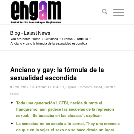
Blog - Latest News
You are here:
Home
/
Orrialdea
/
Prensa
/
Artículo
/
Anciano y gay: la fórmula de la sexualidad escondida
Anciano y gay: la fórmula de la
sexualidad escondida
/
8 urria, 2017
in
Artículo
,
EL DIARIO
,
España
,
Homosexualidad
,
Libertad
sexual
Toda una generación LGTBI, nacida durante el
franquismo, aún padece las secuelas de la represión
sexual: “Se buscaba en las cloacas”, explican
La senectud no se asocia a lo carnal, “hay una creencia
de que en la vejez el sexo no se hace desde un lugar