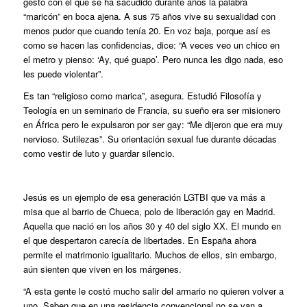
gesto con el que se ha sacudido durante años la palabra
“maricón” en boca ajena. A sus 75 años vive su sexualidad con
menos pudor que cuando tenía 20. En voz baja, porque así es
como se hacen las confidencias, dice: “A veces veo un chico en
el metro y pienso: ‘Ay, qué guapo’. Pero nunca les digo nada, eso
les puede violentar”.
Es tan “religioso como marica”, asegura. Estudió Filosofía y
Teología en un seminario de Francia, su sueño era ser misionero
en África pero le expulsaron por ser gay: “Me dijeron que era muy
nervioso. Sutilezas”. Su orientación sexual fue durante décadas
como vestir de luto y guardar silencio.
Jesús es un ejemplo de esa generación LGTBI que va más a
misa que al barrio de Chueca, polo de liberación gay en Madrid.
Aquella que nació en los años 30 y 40 del siglo XX. El mundo en
el que despertaron carecía de libertades. En España ahora
permite el matrimonio igualitario. Muchos de ellos, sin embargo,
aún sienten que viven en los márgenes.
“A esta gente le costó mucho salir del armario no quieren volver a
uno. Saben que en una residencia convencional no se van a