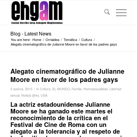
Blog - Latest News
You are here:
Home
/
Orrialdea
/
Temática
/
Cultura
/
Alegato cinematográfico de Julianne Moore en favor de los padres gays
Alegato cinematográfico de Julianne
Moore en favor de los padres gays
/
3 azaroa, 2010
in
Cultura
,
EL MUNDO
,
Familia
,
Homosexualidad
,
Libertad
sexual
,
Noticia @es
,
USA
La actriz estadounidense Julianne
Moore se ha ganado este martes el
reconocimiento de la crítica en el
Festival de Cine de Roma
con un
alegato a la tolerancia y al respeto de