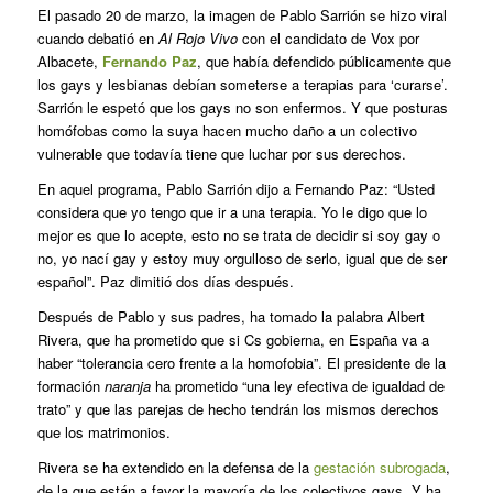
El pasado 20 de marzo, la imagen de Pablo Sarrión se hizo viral
cuando debatió en
Al Rojo Vivo
con el candidato de Vox por
Albacete,
Fernando Paz
, que había defendido públicamente que
los gays y lesbianas debían someterse a terapias para ‘curarse’.
Sarrión le espetó que los gays no son enfermos. Y que posturas
homófobas como la suya hacen mucho daño a un colectivo
vulnerable que todavía tiene que luchar por sus derechos.
En aquel programa, Pablo Sarrión dijo a Fernando Paz: “Usted
considera que yo tengo que ir a una terapia. Yo le digo que lo
mejor es que lo acepte, esto no se trata de decidir si soy gay o
no, yo nací gay y estoy muy orgulloso de serlo, igual que de ser
español”. Paz dimitió dos días después.
Después de Pablo y sus padres, ha tomado la palabra Albert
Rivera, que ha prometido que si Cs gobierna, en España va a
haber “tolerancia cero frente a la homofobia”. El presidente de la
formación
naranja
ha prometido “una ley efectiva de igualdad de
trato” y que las parejas de hecho tendrán los mismos derechos
que los matrimonios.
Rivera se ha extendido en la defensa de la
gestación subrogada
,
de la que están a favor la mayoría de los colectivos gays. Y ha