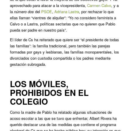
aprovechado para atacar a la vicepresidenta,
Carmen Calvo
, y a
la
número dos
del
PSOE
,
Adriana Lastra
, por rechazar lo que
ellas llaman “vientres de alquiler”: “Yo no considero feminista a
Calvo o a Lastra, políticas sectarias que no quieren que Pablo
pueda ser padre en nuestro país”.
El líder de Cs ha reiterado que quiere ser “el presidente de todas
las familias”: la familia tradicional, pero también las parejas
formadas por gays y lesbianas, las familias monoparentales, los
divorciados con custodia compartida o los padres mediante
gestación subrogada.
LOS MÓVILES,
PROHIBIDOS EN EL
COLEGIO
Como la madre de Pablo ha relatado algunas situaciones de
acoso escolar a las que se tuvo que enfrentar, Albert Rivera ha
querido destacar una de las medidas que contiene el programa
electoral de Cs que se ha hecho público hoy: su intención es que