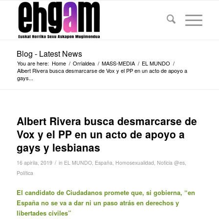
Blog - Latest News
You are here:
Home
/
Orrialdea
/
MASS-MEDIA
/
EL MUNDO
/
Albert Rivera busca desmarcarse de Vox y el PP en un acto de apoyo a
gays...
Albert Rivera busca desmarcarse de
Vox y el PP en un acto de apoyo a
gays y lesbianas
/
16 apirila, 2019
in
EL MUNDO
,
España
,
Homosexualidad
,
Noticia @es
,
Política
El candidato de Ciudadanos promete que, si gobierna, “en
España no se va a dar ni un paso atrás en derechos y
libertades civiles”