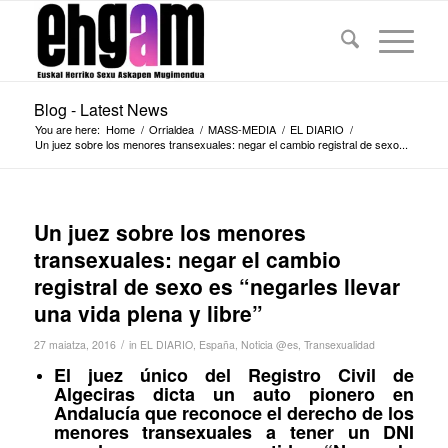
Blog - Latest News
You are here:
Home
/
Orrialdea
/
MASS-MEDIA
/
EL DIARIO
/
Un juez sobre los menores transexuales: negar el cambio registral de sexo...
Un juez sobre los menores
transexuales: negar el cambio
registral de sexo es “negarles llevar
una vida plena y libre”
/
27 maiatza, 2016
in
EL DIARIO
,
España
,
Noticia @es
,
Transexualidad
El juez único del Registro Civil de
Algeciras dicta un auto pionero en
Andalucía que reconoce el derecho de los
menores transexuales a tener un DNI