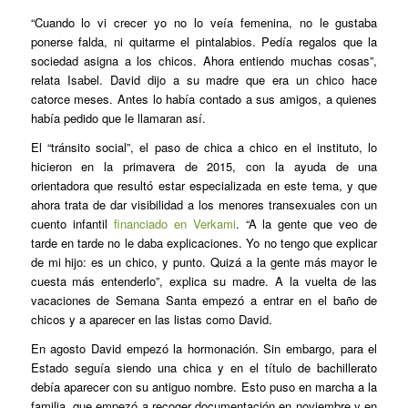
“Cuando lo vi crecer yo no lo veía femenina, no le gustaba
ponerse falda, ni quitarme el pintalabios. Pedía regalos que la
sociedad asigna a los chicos. Ahora entiendo muchas cosas”,
relata Isabel. David dijo a su madre que era un chico hace
catorce meses. Antes lo había contado a sus amigos, a quienes
había pedido que le llamaran así.
El “tránsito social”, el paso de chica a chico en el instituto, lo
hicieron en la primavera de 2015, con la ayuda de una
orientadora que resultó estar especializada en este tema, y que
ahora trata de dar visibilidad a los menores transexuales con un
cuento infantil
financiado en Verkami
. “A la gente que veo de
tarde en tarde no le daba explicaciones. Yo no tengo que explicar
de mi hijo: es un chico, y punto. Quizá a la gente más mayor le
cuesta más entenderlo”, explica su madre. A la vuelta de las
vacaciones de Semana Santa empezó a entrar en el baño de
chicos y a aparecer en las listas como David.
En agosto David empezó la hormonación. Sin embargo, para el
Estado seguía siendo una chica y en el título de bachillerato
debía aparecer con su antiguo nombre. Esto puso en marcha a la
familia, que empezó a recoger documentación en noviembre y en