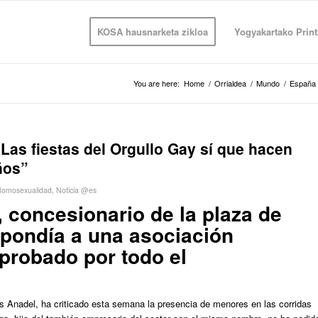
KOSA hausnarketa zikloa
Yogyakartako Print
You are here:
Home
/
Orrialdea
/
Mundo
/
España
Las fiestas del Orgullo Gay sí que hacen
ños”
omosexualidad
,
Noticia @es
, concesionario de la plaza de
spondía a una asociación
eprobado por todo el
s Anadel, ha criticado esta semana la presencia de menores en las corridas