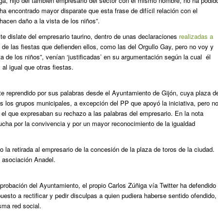
iga, hijo del también empresario del sector con el mismo nombre, no ha podid
 ha encontrado mayor disparate que esta frase de difícil relación con el
 hacen daño a la vista de los niños”.
te dislate del empresario taurino, dentro de unas declaraciones
realizadas a
de las fiestas que defienden ellos, como las del Orgullo Gay, pero no voy y
ta de los niños”, venían ‘justificadas’ en su argumentación según la cual él
 al igual que otras fiestas.
te reprendido por sus palabras desde el Ayuntamiento de Gijón, cuya plaza d
 los grupos municipales, a excepción del PP que apoyó la iniciativa, pero n
 el que expresaban su rechazo a las palabras del empresario. En la nota
ucha por la convivencia y por un mayor reconocimiento de la igualdad
 la retirada al empresario de la concesión de la plaza de toros de la ciudad.
a asociación Anadel.
probación del Ayuntamiento, el propio Carlos Zúñiga vía Twitter ha defendido
sto a rectificar y pedir disculpas a quien pudiera haberse sentido ofendido,
sma red social.