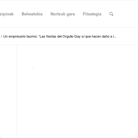
zipioak
Beheatokia
Nortzuk gara
Fitxategia
/
Un empresario taurino: “Las fiestas del Orgullo Gay sí que hacen daño a l...
.