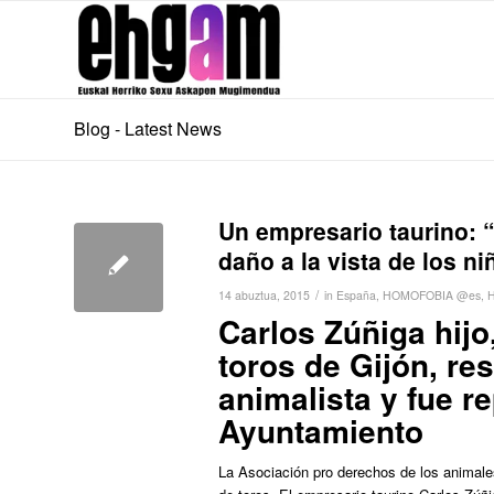
Blog - Latest News
Un empresario taurino: “
daño a la vista de los ni
/
14 abuztua, 2015
in
España
,
HOMOFOBIA @es
,
H
Carlos Zúñiga hijo
toros de Gijón, re
animalista y fue r
Ayuntamiento
La Asociación pro derechos de los animale