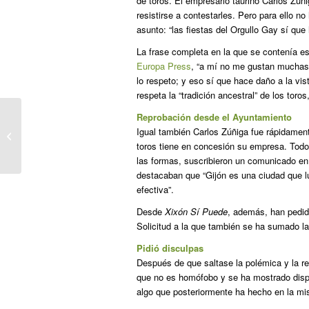
de toros. El empresario taurino Carlos Zúñ
resistirse a contestarles. Pero para ello no
asunto: “las fiestas del Orgullo Gay sí que
La frase completa en la que se contenía es
Europa Press
, “a mí no me gustan muchas 
lo respeto; y eso sí que hace daño a la vis
respeta la “tradición ancestral” de los toros,
Reprobación desde el Ayuntamiento
El empresario de El Bibio responde a
Igual también Carlos Zúñiga fue rápidamen
los animalistas: “Las fiestas del...
toros tiene en concesión su empresa. Todos
las formas, suscribieron un comunicado en
destacaban que “Gijón es una ciudad que l
efectiva”.
Desde
Xixón Sí Puede
, además, han pedido
Solicitud a la que también se ha sumado l
Pidió disculpas
Después de que saltase la polémica y la re
que no es homófobo y se ha mostrado dispue
algo que posteriormente ha hecho en la mi