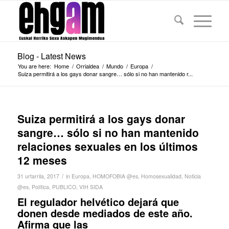
Blog - Latest News
You are here:
Home
/
Orrialdea
/
Mundo
/
Europa
/
Suiza permitirá a los gays donar sangre… sólo si no han mantenido r...
Suiza permitirá a los gays donar
sangre… sólo si no han mantenido
relaciones sexuales en los últimos
12 meses
/
31 urtarrila, 2017
in
Europa
,
HOMOFOBIA @es
,
Homosexualidad
,
Noticia
@es
,
Política
,
PUBLICO
,
VIH SIDA
El regulador helvético dejará que
donen desde mediados de este año.
Afirma que las