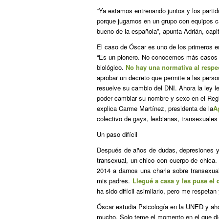
“Ya estamos entrenando juntos y los partid
porque jugamos en un grupo con equipos cá
bueno de la española”, apunta Adrián, capit
El caso de Óscar es uno de los primeros e
“Es un pionero. No conocemos más casos d
biológico.
No hay una normativa al respe
aprobar un decreto que permite a las pers
resuelve su cambio del DNI. Ahora la ley le
poder cambiar su nombre y sexo en el Regi
explica Carme Martínez, presidenta de la
A
colectivo de gays, lesbianas, transexuales 
Un paso difícil
Después de años de dudas, depresiones 
transexual, un chico con cuerpo de chica.
2014 a darnos una charla sobre transexual
mis padres.
Llegué a casa y les puse el
ha sido difícil asimilarlo, pero me respeta
Óscar estudia Psicología en la UNED y ahor
mucho. Solo teme el momento en el que di