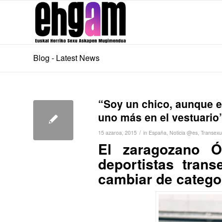
Blog - Latest News
“Soy un chico, aunque e
uno más en el vestuario
/
15 azaroa, 2015
in
España
,
Noticia @es
,
Transexu
El zaragozano 
deportistas tran
cambiar de catego