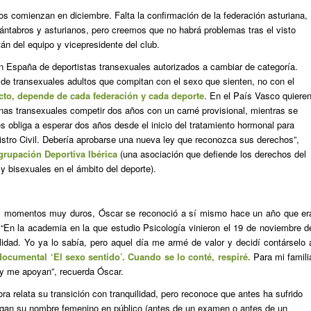
os comienzan en diciembre. Falta la confirmación de la federación asturiana,
ntabros y asturianos, pero creemos que no habrá problemas tras el visto
án del equipo y vicepresidente del club.
n España de deportistas transexuales autorizados a cambiar de categoría.
e transexuales adultos que compitan con el sexo que sienten, no con el
cto, depende de cada federación y cada deporte
. En el País Vasco quiere
onas transexuales competir dos años con un carné provisional, mientras se
s obliga a esperar dos años desde el inicio del tratamiento hormonal para
stro Civil. Debería aprobarse una nueva ley que reconozca sus derechos”,
grupación Deportiva Ibérica
(una asociación que defiende los derechos del
y bisexuales en el ámbito del deporte).
y momentos muy duros, Óscar se reconoció a sí mismo hace un año que er
 “En la academia en la que estudio Psicología vinieron el 19 de noviembre d
idad. Yo ya lo sabía, pero aquel día me armé de valor y decidí contárselo 
 documental
‘El sexo sentido’
. Cuando se lo conté, respiré.
Para mi famili
n y me apoyan”, recuerda Óscar.
a relata su transición con tranquilidad, pero reconoce que antes ha sufrido
gan su nombre femenino en público (antes de un examen o antes de un