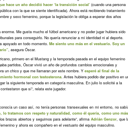
ue hace un año decidió hacer ‘la transición social’
(cuando una persona
pública con la que se siente identificada). Ahora está recibiendo tratamiento
mbre y sexo femenino, porque la legislación le obliga a esperar dos años
a enorme. Me gusta mucho el fútbol americano y no poder jugar hubiera sido
ribunales para conseguirlo. No quería renunciar a mi identidad ni al deporte.
ha apoyado en todo momento.
Me siento uno más en el vestuario. Soy un
ario”
, asegura Óscar.
ericano, primero en el Mustang y la temporada pasada en el equipo femenino
ugaba partidos, Óscar vivió un año de profundos cambios emocionales y
era un chico y que me llamaran por este nombre. Y
esperé al final de la
tamiento hormonal con testosterona
. Antes hubiera podido dar positivo en u
gar la siguiente temporada en categoría masculina. En julio lo solicité a la
ntestaron que sí”, relata este jugador.
 conocía un caso así, no tenía personas transexuales en mi entorno, no sabí
o, lo tratamos con respeto y naturalidad, como él quería, como uno má
s brazos abiertos y seguimos para adelante”, afirma
Adrián Genzor
, que l
femenino y ahora es compañero en el vestuario del equipo masculino.