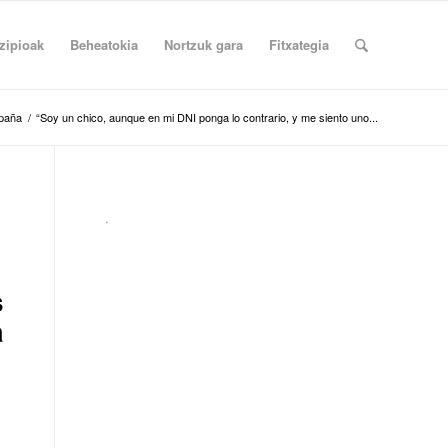
zipioak
Beheatokia
Nortzuk gara
Fitxategia
paña
/
“Soy un chico, aunque en mi DNI ponga lo contrario, y me siento uno...
.
s
a