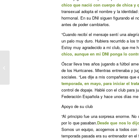
chico que nació con cuerpo de chica y q
transexual adopta el nombre y la identidad 
hormonal. En su DNI siguen figurando el no
antes de poder cambiarlos.
“Cuando recibí el mensaje sentí una alegrí
un palo muy duro. Hubiera recurrido a los t
Estoy muy agradecido a mi club, que me 
chico, aunque en mi DNI ponga lo contr
Óscar lleva tres años jugando a fútbol am
“He descubierto que soy un hombre y
de los Hurricanes. Mientras entrenaba y j
eso me hace feliz”
sociales. “Les dije a mis compañeras que 
temporada, en mayo, para iniciar el tra
control de dopaje. Hablé con el club para ju
Federación Española y hace unos días me co
Apoyo de su club
“Al principio fue una sorpresa enorme. No
por lo que pasaban.
Desde que nos lo dij
Somos un equipo, acogemos a todos con lo
temporada pasada era su entrenador en el 