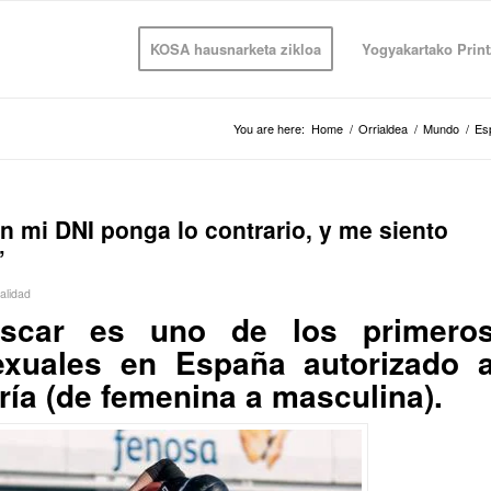
KOSA hausnarketa zikloa
Yogyakartako Print
You are here:
Home
/
Orrialdea
/
Mundo
/
Es
n mi DNI ponga lo contrario, y me siento
”
alidad
Óscar es uno de los primero
sexuales en España autorizado 
ría (de femenina a masculina).