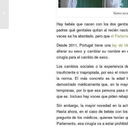
UNA «FLAPPER» EN ALPARGATAS
Varios rec
Hay bebés que nacen con los dos genita
padres qué genitales quitan al recién naci
veces se ha abordado, pero que
el Parlam
Desde 2011, Portugal tiene una
ley de I
alterar su sexo y cambiar su nombre en 
cirugía para el cambio de sexo.
Los cambios sociales o la experiencia d
insuficiente o inapropiada, por eso el mis
la norma. El más concreto es la edad l
demostrado médicamente que, en la mayo
tempranas, por lo que esa persona pasa m
que es. Incluso hay voces que piden rebaja
Sin embargo, la mayor novedad en la actu
Hasta ahora, en el caso de bebés con los 
pregunta de los médicos, quienes tenían qu
Parlamento, esa cirugía va a estar prohibi