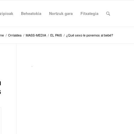
zipioak
Beheatokia
Nortzuk gara
Fitxategia
me
/
Orrialdea
/
MASS-MEDIA
/
EL PAIS
/
¿Qué sexo le ponemos al bebé?
.
n
s