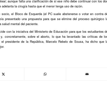
tear; aunque falta una clarificación de si ese niño debe continuar con los do
 adelanta la cirugía hasta que el menor tenga uso de razón.
 socio, el Bloco de Esquerda (el PC suele abstenerse o votar en contra d
ía presentado una propuesta para que se elimine del proceso quirúrgico l
a salud mental del paciente.
ide con la iniciativa del Ministerio de Educación para que los estudiantes d
y, concretamente, sobre el aborto, lo que ha levantado las críticas de lo
, el presidente de la República, Marcelo Rebelo de Sousa, ha dicho que l
jor.