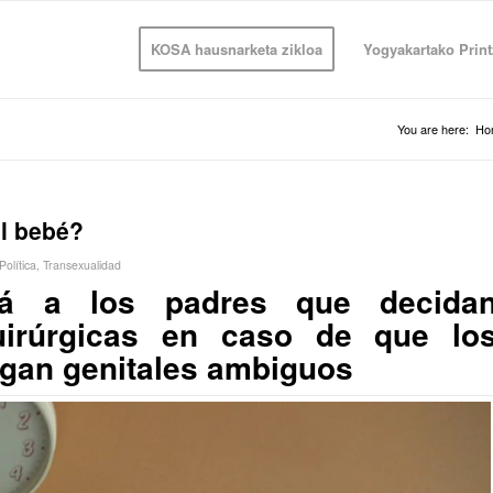
KOSA hausnarketa zikloa
Yogyakartako Print
You are here:
Ho
l bebé?
Política
,
Transexualidad
irá a los padres que decida
uirúrgicas en caso de que lo
ngan genitales ambiguos