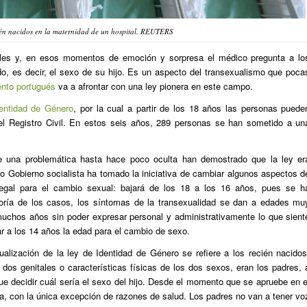
ién nacidos en la maternidad de un hospital. REUTERS
les y, en esos momentos de emoción y sorpresa el médico pregunta a lo
do, es decir, el sexo de su hijo. Es un aspecto del transexualismo que poca
ento portugués
va a afrontar con una ley pionera en este campo.
dentidad de Género
, por la cual a partir de los 18 años las personas puede
el Registro Civil. En estos seis años, 289 personas se han sometido a un
e una problemática hasta hace poco oculta han demostrado que la ley er
mo Gobierno socialista ha tomado la iniciativa de cambiar algunos aspectos d
egal para el cambio sexual: bajará de los 18 a los 16 años, pues se h
ría de los casos, los síntomas de la transexualidad se dan a edades mu
uchos años sin poder expresar personal y administrativamente lo que sient
r a los 14 años la edad para el cambio de sexo.
alización de la ley de Identidad de Género se refiere a los recién nacidos
dos genitales o características físicas de los dos sexos, eran los padres, 
e decidir cuál sería el sexo del hijo. Desde el momento que se apruebe en e
da, con la única excepción de razones de salud. Los padres no van a tener vo