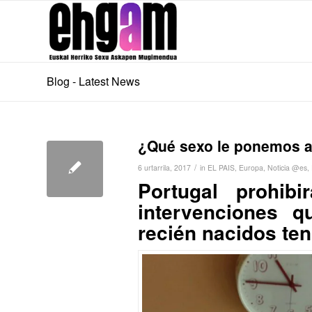
Blog - Latest News
¿Qué sexo le ponemos a
/
6 urtarrila, 2017
in
EL PAIS
,
Europa
,
Noticia @es
,
Portugal prohib
intervenciones q
recién nacidos te