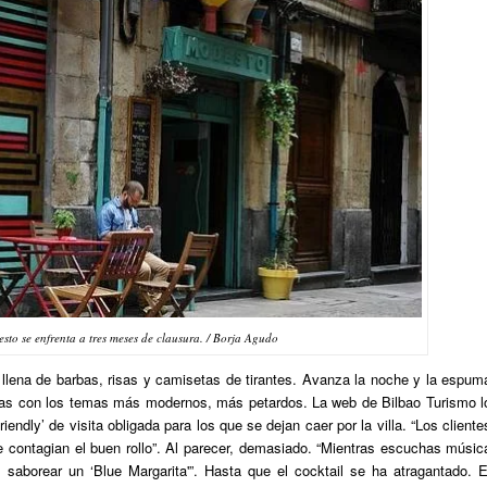
sto se enfrenta a tres meses de clausura. / Borja Agudo
e llena de barbas, risas y camisetas de tirantes. Avanza la noche y la espum
das con los temas más modernos, más petardos. La web de Bilbao Turismo l
endly’ de visita obligada para los que se dejan caer por la villa. “Los cliente
e contagian el buen rollo”. Al parecer, demasiado. “Mientras escuchas músic
s saborear un ‘Blue Margarita'”. Hasta que el cocktail se ha atragantado. E