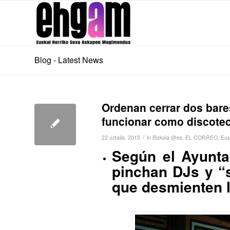
Blog - Latest News
Ordenan cerrar dos bare
funcionar como discote
/
22 uztaila, 2015
in
Bizkaia @es
,
EL CORREO
,
Eus
Según el Ayunta
pinchan DJs y “s
que desmienten l