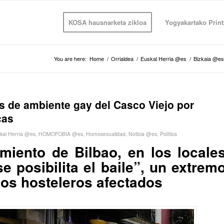
KOSA hausnarketa zikloa
Yogyakartako Print
You are here:
Home
/
Orrialdea
/
Euskal Herria @es
/
Bizkaia @es
s de ambiente gay del Casco Viejo por
cas
kal Herria @es
,
HOMOFOBIA @es
,
Homosexualidad
,
Noticia @es
,
Política
miento de Bilbao, en los locale
e posibilita el baile”, un extrem
os hosteleros afectados