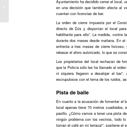
Ayuntamiento ha decidido cerrar el local, u
Gasteiz sale a la calle contra la
en una decisión que también afecta al 
última agresión homófoba
cuentan con licencias de bar.
La orden de cierre impuesta por el Cons
directo de DJs y disponían el local para 
habilitante para ello”. La medida, contra 
durante dos meses desde mañana. En el c
enfrenta a tres meses de cierre forzoso,
rebasar el aforo autorizado, lo que se cons
Los propietarios del local rechazan de fo
que la Policía sólo les ha llamado al orden
ni siquiera llegaron a desalojar el ba
escrupulosos con el tema de los ruidos, así
Pista de baile
En cuanto a la acusación de fomentar el bai
local apenas tiene 70 metros cuadrados, e
pasillo. ¿Cómo vamos a tener una pista de 
ningún problema con los vecinos, todo lo
toman el café en mi terraza!”, sostiene el 