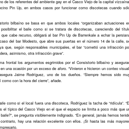
no de los referentes del ambiente gay en el Casco Viejo de la capital vizcaína
vecino Pin Up, en ambos casos por funcionar como discotecas cuando sól
istorio bilbaíno se basa en que ambos locales “organizaban actuaciones e
posibilitar el baile como si se tratara de discotecas, careciendo del títul
la que cabe recurso, obligará al bar Pin Up de Barrenkale a echar la persian
aso del bar Modesto, que abre sus puertas en el número 14 de la calle, s
 ya que, según responsables municipales, el bar “cometió una infracción po
idera, asimismo, otra infracción grave”.
rma frontal los argumentos esgrimidos por el Consistorio bilbaíno y asegura
 en una ocasión por un exceso de aforo. “Vinieron e hicieron un conteo visual
r”, asegura Jaime Rodríguez, uno de los dueños. “Siempre hemos sido mu
 como con la hora del cierre”, añade.
le como si el local fuera una discoteca, Rodríguez la tacha de “ridícula”. “E
s el típico del Casco Viejo en el que el espacio se limita a poco más que u
baile?”, se pregunta visiblemente indignado. “En general, jamás hemos tenid
 contrario, hay una relación excelente con ellos. ¡Si hasta las más mayore
empresario.