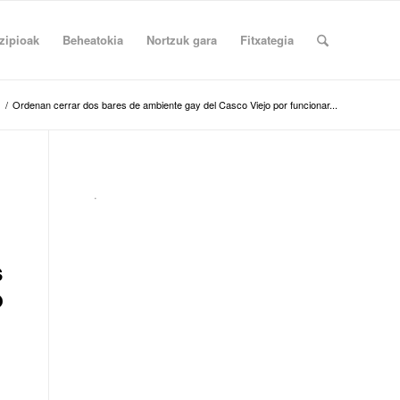
zipioak
Beheatokia
Nortzuk gara
Fitxategia
/
Ordenan cerrar dos bares de ambiente gay del Casco Viejo por funcionar...
.
s
o