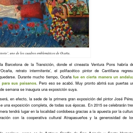
atorio’, uno de los cuadros emblemáticos de Ocaña.
 la Barcelona de la Transición, donde el cineasta Ventura Pons habría d
caña, retrato intermitente’, el polifacético pintor de Cantillana regres
a quedarse. Durante mucho tiempo, Ocaña
fue en cierta manera un andalu
í para sus paisanos
. Pero eso se acabó. Muy pronto abrirá sus puertas u
 de semana se inaugura una exposición suya.
será, en efecto, la sede de la primera gran exposición del pintor José Pére
e una exposición completa, de todas sus épocas. En 2015 se celebrarán tre
era tendrá lugar en la localidad cordobesa gracias a la apuesta por la cultur
ación con la cooperativa cultural Atrapasueños y la generosidad de lo