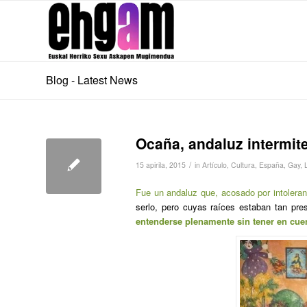
Blog - Latest News
Ocaña, andaluz intermit
/
15 apirila, 2015
in
Artículo
,
Cultura
,
España
,
Gay
,
Fue un andaluz que, acosado por intoleranc
serlo, pero cuyas raíces estaban tan pr
entenderse plenamente sin tener en cue