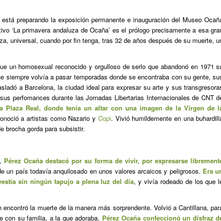
e está preparando la exposición permanente e inauguración del Museo Ocañ
itivo ‘La primavera andaluza de Ocaña’ es el prólogo precisamente a esa gra
uza, universal, cuando por fin tenga, tras 32 de años después de su muerte, u
fue un homosexual reconocido y orgulloso de serlo que abandonó en 1971 s
nque siempre volvía a pasar temporadas donde se encontraba con su gente, su
sladó a Barcelona, la ciudad ideal para expresar su arte y sus transgresora
s sus perfomances durante las Jornadas Libertarias Internacionales de CNT d
 la Plaza Real, donde tenía un altar con una imagen de la Virgen de l
 conoció a artistas como Nazario y
Copi
. Vivió humildemente en una buhardill
de brocha gorda para subsistir.
s,
Pérez Ocaña destacó por su forma de vivir, por expresarse librement
de un país todavía anquilosado en unos valores arcaicos y peligrosos.
Era u
vestía sin ningún tapujo a plena luz del día
, y vivía rodeado de los que l
 encontró la muerte de la manera más sorprendente. Volvió a Cantillana, par
se con su familia, a la que adoraba.
Pérez Ocaña confeccionó un disfraz d