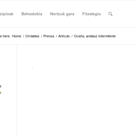
zipioak
Beheatokia
Nortzuk gara
Fitxategia
e here:
Home
/
Orrialdea
/
Prensa
/
Artículo
/
Ocaña, andaluz intermitente
.
e
e