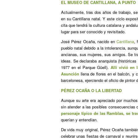
EL MUSEO DE CANTILLANA, A PUNTO
Actualmente, tras dos años de trabajo, s
en su Cantillana natal. Y este ciclo expos
cita que tendrá la cultura catalana y andal
lugar para ser conocido y revisitado.
José Pérez Ocaña, nacido en
Cantillana
, 
pueblo natal debido a la intolerancia, au
ancianas, sus mujeres, sus amigos. Se tra
ideas. Se declaraba anarquista (histórica
1977 en el Parque Güell).
Allí vivió en
Asunción
llena de flores en el balcón, y
barcelonesa, ejerciendo el oficio de pintor 
PÉREZ OCAÑA O LA LIBERTAD
Aunque su arte era apreciado por mucho
sin atender a las posibles consecuencias 
personaje típico de las Ramblas, se tra
querían y entendían.
De vida muy original, Pérez Ocaña también
celebrar unas fiestas de carnaval y reunir