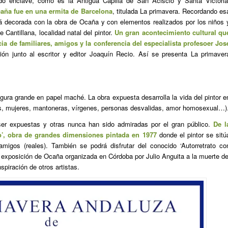
do enclave, como es la Antigua Capilla de San Acisclo y Santa Victoria
caña fue en una ermita de Barcelona
, titulada La primavera. Recordando es
erá decorada con la obra de Ocaña y con elementos realizados por los niños 
Cantillana, localidad natal del pintor.
Un gran acontecimiento cultural qu
cia de familiares, amigos y la conferencia del especialista profesoer Jos
ión junto al escritor y editor Joaquín Recio. Así se presenta La primaver
gura grande en papel maché. La obra expuesta desarrolla la vida del pintor e
os, mujeres, mantoneras, vírgenes, personas desvalidas, amor homosexual…)
er expuestas y otras nunca han sido admiradas por el gran público.
De l
io’, obra de grandes dimensiones pintada en 1977
donde el pintor se sitú
migos (reales). También se podrá disfrutar del conocido ‘Autorretrato co
a exposición de Ocaña organizada en Córdoba por Julio Anguita a la muerte de
nspiración de otros artistas.