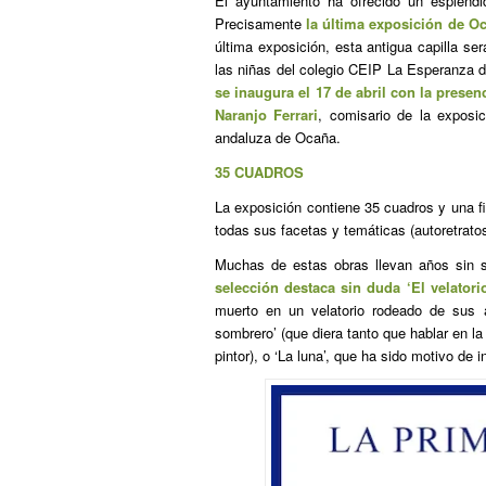
El ayuntamiento ha ofrecido un espléndi
Precisamente
la última exposición de O
última exposición, esta antigua capilla s
las niñas del colegio CEIP La Esperanza de 
se inaugura el 17 de abril con la presen
Naranjo Ferrari
, comisario de la exposic
andaluza de Ocaña.
35 CUADROS
La exposición contiene 35 cuadros y una fi
todas sus facetas y temáticas (autoretrat
Muchas de estas obras llevan años sin s
selección destaca sin duda ‘El velator
muerto en un velatorio rodeado de sus a
sombrero’ (que diera tanto que hablar en l
pintor), o ‘La luna’, que ha sido motivo de i