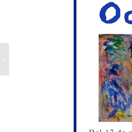
Científicos catalanes producirán una
vacuna contra el VIH