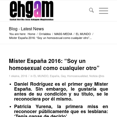
Blog - Latest News
You are here:
Home
/
Orrialdea
/
MASS-MEDIA
/
EL MUNDO
/
Míster España 2016: “Soy un homosexual como cualquier otro”...
Míster España 2016: “Soy un
homosexual como cualquier otro”
/
1 ekaina, 2016
in
EL MUNDO
,
España
,
Gay
,
Homosexualidad
,
Noticia @es
Daniel Rodríguez es el primer gay Mister
España. Sin embargo, le gustaría que
antes de su condición y su título, se le
reconociera por él mismo.
Patricia Yurena, la primera miss en
reconocer públicamente que es lesbiana:
‘Tenía ganas de decirlo’