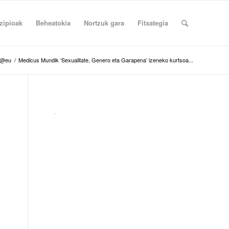
zipioak
Beheatokia
Nortzuk gara
Fitxategia
k @eu
/
Medicus Mundik ‘Sexualitate, Genero eta Garapena’ izeneko kurtsoa...
.