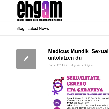
Blog - Latest News
Medicus Mundik ‘Sexuali
antolatzen du
/
7 urria, 2014
in
Kategoria barik @eu