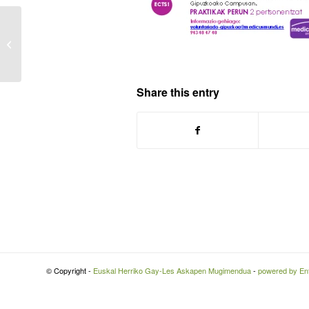
Ehgam se concentra en Baiona en
apoyo a Joel
Share this entry
© Copyright -
Euskal Herriko Gay-Les Askapen Mugimendua
-
powered by En