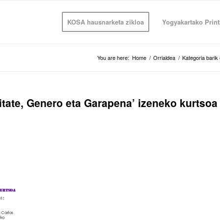
KOSA hausnarketa zikloa
Yogyakartako Print
You are here:
Home
/
Orrialdea
/
Kategoria bari
tate, Genero eta Garapena’ izeneko kurtsoa