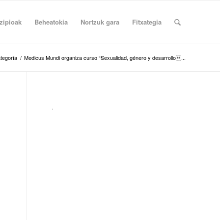
zipioak
Beheatokia
Nortzuk gara
Fitxategia
ategoría
/
Medicus Mundi organiza curso “Sexualidad, género y desarrollo...
.