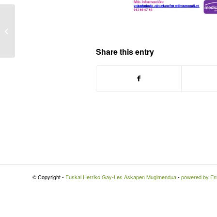
Medicus Mundik ‘Sexualitate, Genero
eta Garapena’ izeneko kurtsoa...
Share this entry
© Copyright -
Euskal Herriko Gay-Les Askapen Mugimendua
-
powered by En