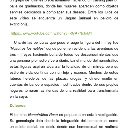
baile de graduación, donde las mujeres aparecen como objetos
serviles dedicados a complacer sus deseos. Entre los lujos de
este vídeo se encuentra un Jaguar [animal en peligro de
extinción]).
https://www.youtube.com/watch?v=-0yA7Ncb4JY
Una de las películas que puso el auge la figura del mirrey fue
“
Nosotros los nobles
” donde ponen en evidencia las aventuras de
tres mirreyes haciendo burla de todos los desconocimientos que
una persona promedio vive a diario. En el mundo del narcotráfico
estas figuras aspiran alcanzar la totalidad de un mirrey, pero su
estilo de vida continua con un lujo y exceso. Muchos de estos
futuros herederos de las plazas, drogas, y dinero oculto en
cuentas de banco o espacios modificados dentro de sus propios
hogares tomaran las riendas de una realidad para transformarla
en la suya.
Dulceros.
El termino
Narcotráfico Rosa
es propuesto en esta investigación.
Su genealogía data desde la integración del homosexual como
un sujeto social, es decir, desde que homosexual se reafirma