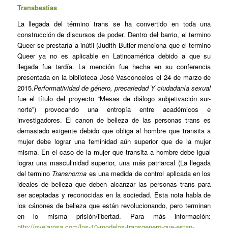
Transbestias
La llegada del término trans se ha convertido en toda una
construcción de discursos de poder. Dentro del barrio, el termino
Queer se prestaría a inútil (Judith Butler menciona que el termino
Queer ya no es aplicable en Latinoamérica debido a que su
llegada fue tardía. La mención fue hecha en su conferencia
presentada en la biblioteca José Vasconcelos el 24 de marzo de
2015.
Performatividad de género, precariedad Y ciudadanía sexual
fue el título del proyecto “Mesas de diálogo subjetivación sur-
norte”) provocando una entropía entre académicos e
investigadores. El canon de belleza de las personas trans es
demasiado exigente debido que obliga al hombre que transita a
mujer debe lograr una feminidad aún superior que de la mujer
misma. En el caso de la mujer que transita a hombre debe igual
lograr una masculinidad superior, una más patriarcal (La llegada
del termino
Transnorma
es una medida de control aplicada en los
ideales de belleza que deben alcanzar las personas trans para
ser aceptadas y reconocidas en la sociedad. Esta nota habla de
los cánones de belleza que están revolucionando, pero terminan
en lo misma prisión/libertad. Para más información:
http://ovejarosa.com/los-10-modelos-transgenero-que-estan-