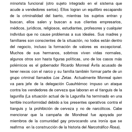
minorista funcional (otro sujeto integrado en el sistema que
acude a vendedores serios). Ellos logran un equilibro escapando
de la criminalidad del barrio, mientras los sujetos entran y
buscan, ellos salen y buscan a sus clientes empresarios,
médicos, jurídicos, religiosos, estudiantes, profesores y cualquier
individuo que no cause problemas a sus ideales. Sus madres y
familiares son conscientes de la situación, no todos están dentro
del negocio, incluso la formación de valores es excepcional.
Muchos de sus hermanos, sobrinos viven vidas normales,
algunos otros son hasta figuras políticas, uno de los casos más
polémicos es el gobernador Ricardo Monreal Ávila acusado de
tener nexos con el narco y su familia también formar parte de un
grupo criminal llamados
Los Zetas
. Actualmente Monreal quien
va para jefe de la delegación Cuauhtémoc impuso un ataque
contra los vendedores de cerveza que laboran en el tianguis de la
lagunilla (La situación actual de la Lagunilla ha terminado en una
terrible inconformidad debido a los presentes operativos contra el
tianguis y la prohibición de cerveza y no de narcóticos. Cabe
mencionar que la campaña de Mondreal fue apoyada por
miembros de la comunidad gay provocando una ironía que se
reafirma en la construcción de la historia del
Narcotráfico Rosa
).