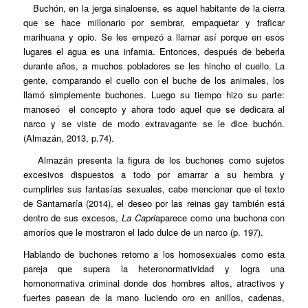
Buchón, en la jerga sinaloense, es aquel habitante de la cierra
que se hace millonario por sembrar, empaquetar y traficar
marihuana y opio. Se les empezó a llamar así porque en esos
lugares el agua es una infamia. Entonces, después de beberla
durante años, a muchos pobladores se les hincho el cuello. La
gente, comparando el cuello con el buche de los animales, los
llamó simplemente buchones. Luego su tiempo hizo su parte:
manoseó el concepto y ahora todo aquel que se dedicara al
narco y se viste de modo extravagante se le dice buchón.
(Almazán, 2013, p.74).
Almazán presenta la figura de los buchones como sujetos
excesivos dispuestos a todo por amarrar a su hembra y
cumplirles sus fantasías sexuales, cabe mencionar que el texto
de Santamaría (2014), el deseo por las reinas gay también está
dentro de sus excesos,
La Capri
aparece como una buchona con
amoríos que le mostraron el lado dulce de un narco (p. 197).
Hablando de buchones retomo a los homosexuales como esta
pareja que supera la heteronormatividad y logra una
homonormativa criminal donde dos hombres altos, atractivos y
fuertes pasean de la mano luciendo oro en anillos, cadenas,