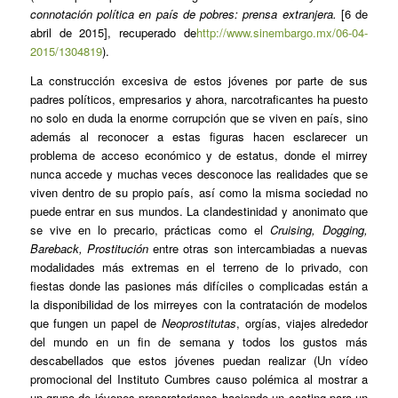
connotación política en país de pobres: prensa extranjera.
[6 de
abril de 2015], recuperado de
http://www.sinembargo.mx/06-04-
2015/1304819
).
La construcción excesiva de estos jóvenes por parte de sus
padres políticos, empresarios y ahora, narcotraficantes ha puesto
no solo en duda la enorme corrupción que se viven en país, sino
además al reconocer a estas figuras hacen esclarecer un
problema de acceso económico y de estatus, donde el mirrey
nunca accede y muchas veces desconoce las realidades que se
viven dentro de su propio país, así como la misma sociedad no
puede entrar en sus mundos. La clandestinidad y anonimato que
se vive en lo precario, prácticas como el
Cruising, Dogging,
Bareback, Prostitución
entre otras son intercambiadas a nuevas
modalidades más extremas en el terreno de lo privado, con
fiestas donde las pasiones más difíciles o complicadas están a
la disponibilidad de los mirreyes con la contratación de modelos
que fungen un papel de
Neoprostitutas
, orgías, viajes alrededor
del mundo en un fin de semana y todos los gustos más
descabellados que estos jóvenes puedan realizar (Un vídeo
promocional del Instituto Cumbres causo polémica al mostrar a
un grupo de jóvenes preparatorianos haciendo un casting para un