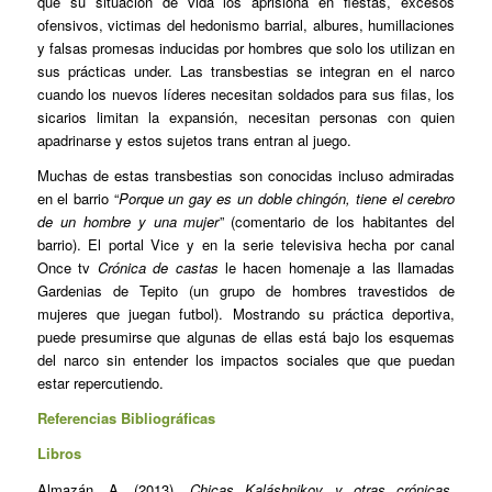
que su situación de vida los aprisiona en fiestas, excesos
ofensivos, victimas del hedonismo barrial, albures, humillaciones
y falsas promesas inducidas por hombres que solo los utilizan en
sus prácticas under. Las transbestias se integran en el narco
cuando los nuevos líderes necesitan soldados para sus filas, los
sicarios limitan la expansión, necesitan personas con quien
apadrinarse y estos sujetos trans entran al juego.
Muchas de estas transbestias son conocidas incluso admiradas
en el barrio “
Porque un gay es un doble chingón, tiene el cerebro
de un hombre y una mujer
” (comentario de los habitantes del
barrio). El portal Vice y en la serie televisiva hecha por canal
Once tv
Crónica de castas
le hacen homenaje a las llamadas
Gardenias de Tepito (un grupo de hombres travestidos de
mujeres que juegan futbol). Mostrando su práctica deportiva,
puede presumirse que algunas de ellas está bajo los esquemas
del narco sin entender los impactos sociales que que puedan
estar repercutiendo.
Referencias Bibliográficas
Libros
Almazán, A. (2013).
Chicas Kaláshnikov y otras crónicas
.