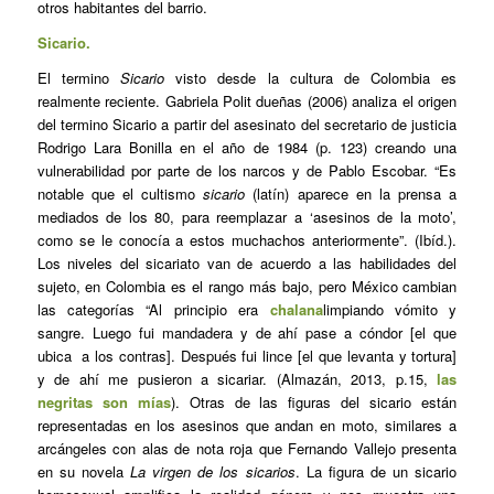
otros habitantes del barrio.
Sicario.
El termino
Sicario
visto desde la cultura de Colombia es
realmente reciente. Gabriela Polit dueñas (2006) analiza el origen
del termino Sicario a partir del asesinato del secretario de justicia
Rodrigo Lara Bonilla en el año de 1984 (p. 123) creando una
vulnerabilidad por parte de los narcos y de Pablo Escobar. “Es
notable que el cultismo
sicario
(latín) aparece en la prensa a
mediados de los 80, para reemplazar a ‘asesinos de la moto’,
como se le conocía a estos muchachos anteriormente”. (Ibíd.).
Los niveles del sicariato van de acuerdo a las habilidades del
sujeto, en Colombia es el rango más bajo, pero México cambian
las categorías “Al principio era
chalana
limpiando vómito y
sangre. Luego fui mandadera y de ahí pase a cóndor [el que
ubica a los contras]. Después fui lince [el que levanta y tortura]
y de ahí me pusieron a sicariar. (Almazán, 2013, p.15,
las
negritas son mías
). Otras de las figuras del sicario están
representadas en los asesinos que andan en moto, similares a
arcángeles con alas de nota roja que Fernando Vallejo presenta
en su novela
La virgen de los sicarios
. La figura de un sicario