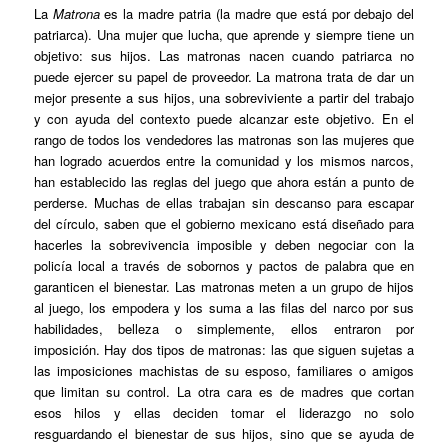
La
Matrona
es la madre patria (la madre que está por debajo del
patriarca). Una mujer que lucha, que aprende y siempre tiene un
objetivo: sus hijos. Las matronas nacen cuando patriarca no
puede ejercer su papel de proveedor. La matrona trata de dar un
mejor presente a sus hijos, una sobreviviente a partir del trabajo
y con ayuda del contexto puede alcanzar este objetivo. En el
rango de todos los vendedores las matronas son las mujeres que
han logrado acuerdos entre la comunidad y los mismos narcos,
han establecido las reglas del juego que ahora están a punto de
perderse. Muchas de ellas trabajan sin descanso para escapar
del círculo, saben que el gobierno mexicano está diseñado para
hacerles la sobrevivencia imposible y deben negociar con la
policía local a través de sobornos y pactos de palabra que en
garanticen el bienestar. Las matronas meten a un grupo de hijos
al juego, los empodera y los suma a las filas del narco por sus
habilidades, belleza o simplemente, ellos entraron por
imposición. Hay dos tipos de matronas: las que siguen sujetas a
las imposiciones machistas de su esposo, familiares o amigos
que limitan su control. La otra cara es de madres que cortan
esos hilos y ellas deciden tomar el liderazgo no solo
resguardando el bienestar de sus hijos, sino que se ayuda de