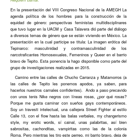
En la presentación del VIII Congreso Nacional de la AMEGH La
agenda política de los hombres para la construcción de la
equidad de género: perspectivas feministas multidisciplinares
que tuvo lugar en la UACM y Casa Talavera dió parte del diálogo
a diversos temas de género que se están viviendo en México. La
presentación en la cual participe se titula: La imagen erótica del
Tepinarco: masculinidad y contramasculinidad de los
narcotraficantes Homosexuales, Femeninos y Queer en el barrio
bravo de Tepito. Esta ponencia la hago disponible como parte del
grupo de investigaciones realizadas en 2015.
Camino entre las calles de Chucho Carranza y Matamorros (a
las calles de Tepito les ponemos apodos, ya saben, para
hacerlos nuestros carnales confidentes). Ando a paso precavido
con unos tenis Nike negros con líneas rosas, ¿por qué rosas?
Porque me gusta caminar con sueños gays contemporáneos.
Soy un travesti intelectual, una callejera Street Fighter al estilo
Calle 13, con el flow hasta las balas verbales, my changerismo
style, my erotic words, sí cainal, unas palabritas, así bien
sabrositas, cachonditas, vampiritas como las de la colonia
Roma. Pero mientras les tiro este perreo, mi barrio bravo, deja de