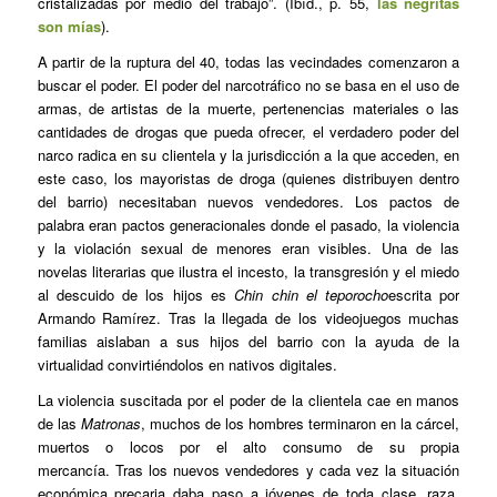
cristalizadas por medio del trabajo”. (Ibíd., p. 55,
las negritas
son mías
).
A partir de la ruptura del 40, todas las vecindades comenzaron a
buscar el poder. El poder del narcotráfico no se basa en el uso de
armas, de artistas de la muerte, pertenencias materiales o las
cantidades de drogas que pueda ofrecer, el verdadero poder del
narco radica en su clientela y la jurisdicción a la que acceden, en
este caso, los mayoristas de droga (quienes distribuyen dentro
del barrio) necesitaban nuevos vendedores. Los pactos de
palabra eran pactos generacionales donde el pasado, la violencia
y la violación sexual de menores eran visibles. Una de las
novelas literarias que ilustra el incesto, la transgresión y el miedo
al descuido de los hijos es
Chin chin el teporocho
escrita por
Armando Ramírez. Tras la llegada de los videojuegos muchas
familias aislaban a sus hijos del barrio con la ayuda de la
virtualidad convirtiéndolos en nativos digitales.
La violencia suscitada por el poder de la clientela cae en manos
de las
Matronas
, muchos de los hombres terminaron en la cárcel,
muertos o locos por el alto consumo de su propia
mercancía. Tras los nuevos vendedores y cada vez la situación
económica precaria daba paso a jóvenes de toda clase, raza,