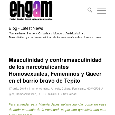
Blog - Latest News
You are here:
Home
/
Orrialdea
/
Mundo
/
América latina
/
Masculinidad y contramasculinidad de los narcotraficantes Homosexuales,...
Masculinidad y contramasculinidad
de los narcotraficantes
Homosexuales, Femeninos y Queer
en el barrio bravo de Tepito
/
17 urria, 2015
in
América latina
,
Artículo
,
Cultura
,
Feminismo
,
HOMOFOBIA
@es
,
Homosexualidad
,
REDES SOCIALES
,
Sexualidad
Para entender esta historia debes dejarte inundar como un pase
de soda en medio de la vecindad, es por eso que inicio con este
Réquiem barrial.