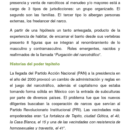
presencia y venta de narcóticos al menudeo y/o mayoreo está a
cargo de 3 tipos de jurisdicciones: un grupo organizado. El
segundo son las familias. El tercer tipo lo albergan personas
externas, los freelancer del narco.
A partir de una hipótesis un tanto arriesgada, producto de la
experiencia de habitar, de encarnar el barrio desde sus vertebras
presento 8 figuras que se integran al renombramiento de lo
masculino y contramasculino. Roles emergentes, nacidos y
reafirmados de la llamada “
Purgación del narcotráfico
”.
Historias del poder tepiteño
La llegada del Partido Acción Nacional (PAN) a la presidencia en
el año del 2000 provocó un cambio de administración y reglas en
el juego del narcotráfico, además el capitalismo que estaba
tomando forma sólida en México con la entrada de subculturas
por parte de diversos países. El problema fue que los nuevos
diligentes buscaban la cooperación de narcos que servían al
Partido Revolucionario Institucional (PRI). Las vecindades más
empoderadas eran “
La fortaleza de Tepito, ciudad Gótica, el 40,
la Casa Blanca, el 15 y una de las vecindades con resistencia de
homosexuales y travestis, el 41
”.