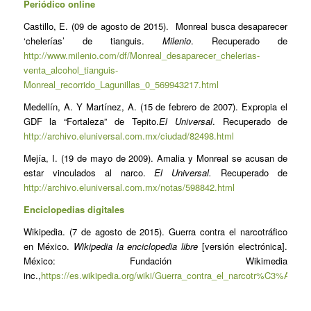
Periódico online
Castillo, E. (09 de agosto de 2015). Monreal busca desaparecer
‘chelerías’ de tianguis.
Milenio
. Recuperado de
http://www.milenio.com/df/Monreal_desaparecer_chelerias-
venta_alcohol_tianguis-
Monreal_recorrido_Lagunillas_0_569943217.html
Medellín, A. Y Martínez, A. (15 de febrero de 2007). Expropia el
GDF la “Fortaleza” de Tepito.
El Universal
. Recuperado de
http://archivo.eluniversal.com.mx/ciudad/82498.html
Mejía, I. (19 de mayo de 2009). Amalia y Monreal se acusan de
estar vinculados al narco.
El Universal.
Recuperado de
http://archivo.eluniversal.com.mx/notas/598842.html
Enciclopedias digitales
Wikipedia. (7 de agosto de 2015). Guerra contra el narcotráfico
en México.
Wikipedia la enciclopedia libre
[versión electrónica].
México: Fundación Wikimedia
inc.,
https://es.wikipedia.org/wiki/Guerra_contra_el_narcotr%C3%A1