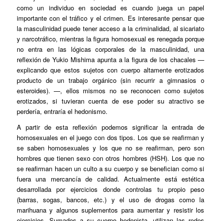
como un individuo en sociedad es cuando juega un papel
importante con el tráfico y el crimen. Es interesante pensar que
la masculinidad puede tener acceso a la criminalidad, al sicariato
y narcotráfico, mientras la figura homosexual es renegada porque
no entra en las lógicas corporales de la masculinidad, una
reflexión de Yukio Mishima apunta a la figura de los chacales —
explicando que estos sujetos con cuerpo altamente erotizados
producto de un trabajo orgánico (sin recurrir a gimnasios o
esteroides). —, ellos mismos no se reconocen como sujetos
erotizados, si tuvieran cuenta de ese poder su atractivo se
perdería, entraría el hedonismo.
A partir de esta reflexión podemos significar la entrada de
homosexuales en el juego con dos tipos. Los que se reafirman y
se saben homosexuales y los que no se reafirman, pero son
hombres que tienen sexo con otros hombres (HSH). Los que no
se reafirman hacen un culto a su cuerpo y se benefician como si
fuera una mercancía de calidad. Actualmente está estética
desarrollada por ejercicios donde controlas tu propio peso
(barras, sogas, bancos, etc.) y el uso de drogas como la
marihuana y algunos suplementos para aumentar y resistir los
ejercicios. Sumados a su cuerpo hedonista, utilizan las redes