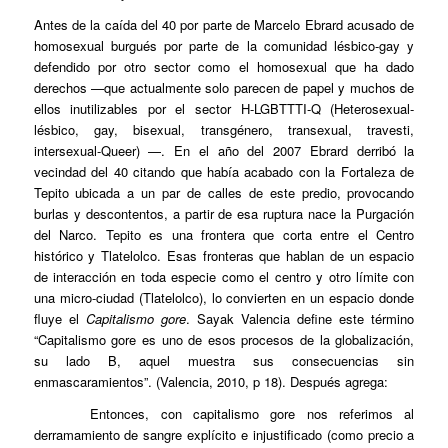
Antes de la caída del 40 por parte de Marcelo Ebrard acusado de
homosexual burgués por parte de la comunidad lésbico-gay y
defendido por otro sector como el homosexual que ha dado
derechos —que actualmente solo parecen de papel y muchos de
ellos inutilizables por el sector H-LGBTTTI-Q (Heterosexual-
lésbico, gay, bisexual, transgénero, transexual, travesti,
intersexual-Queer) —. En el año del 2007 Ebrard derribó la
vecindad del 40 citando que había acabado con la Fortaleza de
Tepito ubicada a un par de calles de este predio, provocando
burlas y descontentos, a partir de esa ruptura nace la Purgación
del Narco. Tepito es una frontera que corta entre el Centro
histórico y Tlatelolco. Esas fronteras que hablan de un espacio
de interacción en toda especie como el centro y otro límite con
una micro-ciudad (Tlatelolco), lo convierten en un espacio donde
fluye el
Capitalismo gore
. Sayak Valencia define este término
“Capitalismo gore es uno de esos procesos de la globalización,
su lado B, aquel muestra sus consecuencias sin
enmascaramientos”. (Valencia, 2010, p 18). Después agrega:
Entonces, con capitalismo gore nos referimos al
derramamiento de sangre explícito e injustificado (como precio a