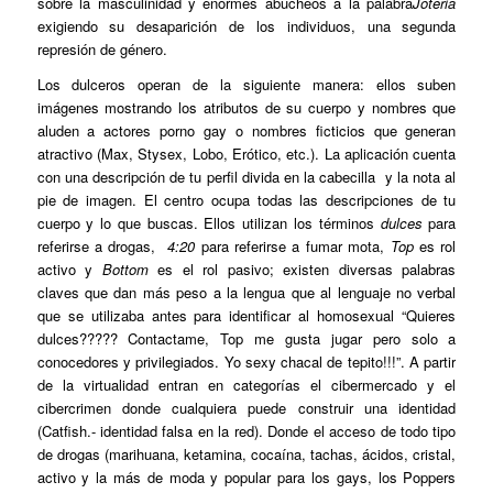
sobre la masculinidad y enormes abucheos a la palabra
Joteria
exigiendo su desaparición de los individuos, una segunda
represión de género.
Los dulceros operan de la siguiente manera: ellos suben
imágenes mostrando los atributos de su cuerpo y nombres que
aluden a actores porno gay o nombres ficticios que generan
atractivo (Max, Stysex, Lobo, Erótico, etc.). La aplicación cuenta
con una descripción de tu perfil divida en la cabecilla y la nota al
pie de imagen. El centro ocupa todas las descripciones de tu
cuerpo y lo que buscas. Ellos utilizan los términos
dulces
para
referirse a drogas,
4:20
para referirse a fumar mota,
Top
es rol
activo y
Bottom
es el rol pasivo; existen diversas palabras
claves que dan más peso a la lengua que al lenguaje no verbal
que se utilizaba antes para identificar al homosexual “Quieres
dulces????? Contactame, Top me gusta jugar pero solo a
conocedores y privilegiados. Yo sexy chacal de tepito!!!”. A partir
de la virtualidad entran en categorías el cibermercado y el
cibercrimen donde cualquiera puede construir una identidad
(Catfish.- identidad falsa en la red). Donde el acceso de todo tipo
de drogas (marihuana, ketamina, cocaína, tachas, ácidos, cristal,
activo y la más de moda y popular para los gays, los Poppers