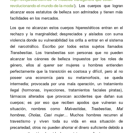
revolucionando-el-mundo-de-la-moda/
). Los cuerpos que logran
alcanzar esos estatutos de belleza son admirados y tienen más
facilidades en los mercados.
Los que no alcanzan estos cuerpos hiperestéticos entran en el
rechazo y la marginalidad; despreciados y aislados con suma
violencia donde su vulnerabilidad los orilla a entrar en el sistema
del narcotráfico. Escribo por todos estos sujetos llamados
Transbestias
. Los transbestias son personas que no pueden
alcanzar los cánones de belleza impuestos por los roles de
género, ellos al querer ser mujeres u hombres entienden
perfectamente que la transición es costosa y difícil, pero al no
poseer una economía para su metamorfosis, se queda
intermedia; provocada por una mala operación, un tratamiento
ilegal (hormonas, inyecciones, tratamientos faciales piratas),
fármacos alterados que provocan accidentes que dañan sus
cuerpos; es por eso que reciben apodos que vulneran su
situación, nombres como
Malvestidas, Trasbestias, Mal
hombres, Cholas, Casi mujer
… Muchos hombres recurren al
travestismo y viven toda su vida en esa situación de
precariedad, otros no pueden ahorrar el dinero suficiente debido a