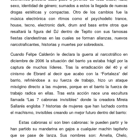
sexo, identidad de género; sumados a estos la llegada de nuevas
drogas estéticas y compactas. Otro de los cambios fue la
música electrónica con ritmos como el psychodelic trance,
house, tecno, electronic dark, drum and bass entre otros que
resaltará la figura del DJ dentro de Tepito con sus famosas
fiestas clandestinas en las cuales se forman alianzas, nuevos
narcotraficantes, historias y muertes por sobredosis.
Cuando Felipe Calderón le declara la guerra al narcotráfico en
diciembre de 2006 la situación del barrio ya estaba frágil por la
captura de muchos líderes. Tras la erradicación del 40 y el
cinismo de Ebrard al decir que acabo con la “Fortaleza” del
barrio, refiriéndose a su fuerza de trabajo, hizo un ataque
misógino directo a las mujeres, porque en el barrio la fuerza de
trabajo radica en ellas. Tras esta acción nace una escultura
llamada “Las 7 cabronas invisibles” donde la creadora Mireia
Sallarés engloba 7 historias de mujeres que han luchado contra
el machismo, invisibles creando un mejor futuro dentro del barrio:
Estas cabronas sí son bien cabronas: le pueden partir y le
han partido su mandarina en gajos a cualquier machin tepiteño
que se pase de lanza. Sus nombres son: Amelia, Chelo,