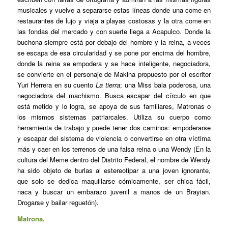
musicales y vuelve a separarse estas líneas donde una come en
restaurantes de lujo y viaja a playas costosas y la otra come en
las fondas del mercado y con suerte llega a Acapulco. Donde la
buchona siempre está por debajo del hombre y la reina, a veces
se escapa de esa circularidad y se pone por encima del hombre,
donde la reina se empodera y se hace inteligente, negociadora,
se convierte en el personaje de Makina propuesto por el escritor
Yuri Herrera en su cuento
La tierra
; una Miss bala poderosa, una
negociadora del machismo. Busca escapar del círculo en que
está metido y lo logra, se apoya de sus familiares, Matronas o
los mismos sistemas patriarcales. Utiliza su cuerpo como
herramienta de trabajo y puede tener dos caminos: empoderarse
y escapar del sistema de violencia o convertirse en otra víctima
más y caer en los terrenos de una falsa reina o una Wendy (En la
cultura del Meme dentro del Distrito Federal, el nombre de Wendy
ha sido objeto de burlas al estereotipar a una joven ignorante,
que solo se dedica maquillarse cómicamente, ser chica fácil,
naca y buscar un embarazo juvenil a manos de un Brayian.
Drogarse y bailar reguetón).
Matrona.