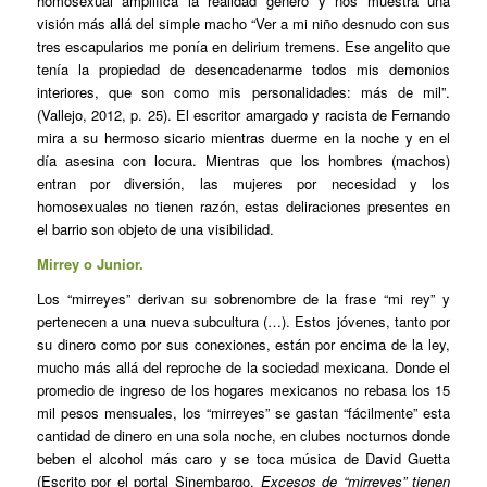
homosexual amplifica la realidad género y nos muestra una
visión más allá del simple macho “Ver a mi niño desnudo con sus
tres escapularios me ponía en delirium tremens. Ese angelito que
tenía la propiedad de desencadenarme todos mis demonios
interiores, que son como mis personalidades: más de mil”.
(Vallejo, 2012, p. 25). El escritor amargado y racista de Fernando
mira a su hermoso sicario mientras duerme en la noche y en el
día asesina con locura. Mientras que los hombres (machos)
entran por diversión, las mujeres por necesidad y los
homosexuales no tienen razón, estas deliraciones presentes en
el barrio son objeto de una visibilidad.
Mirrey o Junior.
Los “mirreyes” derivan su sobrenombre de la frase “mi rey” y
pertenecen a una nueva subcultura (…). Estos jóvenes, tanto por
su dinero como por sus conexiones, están por encima de la ley,
mucho más allá del reproche de la sociedad mexicana. Donde el
promedio de ingreso de los hogares mexicanos no rebasa los 15
mil pesos mensuales, los “mirreyes” se gastan “fácilmente” esta
cantidad de dinero en una sola noche, en clubes nocturnos donde
beben el alcohol más caro y se toca música de David Guetta
(Escrito por el portal Sinembargo.
Excesos de “mirreyes” tienen