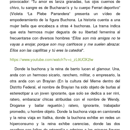
provocador: “Tu amor es lanza granadas, tus ojos cuernos de
chivo, tu sangre es de Buchanan’s y tu cuerpo Ferrari deportivo”
(Violeta “La Plebe Parrandera” presenta un vídeo de
empoderamiento de la figura Buchona. La historia cuenta a una
mujer bella que encabeza a otras 4 buchonas. La trama indica
que esta hermosa mujer degusta de su libertad femenina al
frecuentarse con diversos hombres “
Ellos son mis amigos no te
vayas a enojar, porque son muy cariñosos y me suelen abrazar.
Ellos son las capillitas y tú eres la catedral
”.
https://www.youtube.com/watch?v=c_zL9UOX2lw
Donde la buchona y la reina de barrio lucen el glamour. Una,
anda con un hermoso sicario, ranchero, militar, o empresario, la
otra anda con un Brayian (En la cultura del Meme dentro del
Distrito Federal, el nombre de Brayian ha sido objeto de burlas al
estereotipar a un joven ignorante, que solo se dedica a ser nini,
ratero, embarazar chicas atribuidas con el nombre de Wendy.
Drogarse y bailar reguetón.) ratero, ignorante, trabajador
promedio, u hombre objeto. Donde la buchona viaja en camioneta
y la reina viaja en Italika, donde la buchona exhibe en redes un
híperconsumo y la reina exhibe carencias, donde las dos
escriben con faltas de ortografía y admiran a las mismas figuras