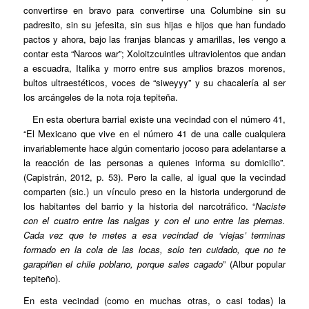
convertirse en bravo para convertirse una Columbine sin su
padresito, sin su jefesita, sin sus hijas e hijos que han fundado
pactos y ahora, bajo las franjas blancas y amarillas, les vengo a
contar esta “Narcos war”; Xoloitzcuintles ultraviolentos que andan
a escuadra, Italika y morro entre sus amplios brazos morenos,
bultos ultraestéticos, voces de “siweyyy” y su chacalería al ser
los arcángeles de la nota roja tepiteña.
En esta obertura barrial existe una vecindad con el número 41,
“El Mexicano que vive en el número 41 de una calle cualquiera
invariablemente hace algún comentario jocoso para adelantarse a
la reacción de las personas a quienes informa su domicilio”.
(Capistrán, 2012, p. 53). Pero la calle, al igual que la vecindad
comparten (sic.) un vínculo preso en la historia undergorund de
los habitantes del barrio y la historia del narcotráfico. “
Naciste
con el cuatro entre las nalgas y con el uno entre las piernas.
Cada vez que te metes a esa vecindad de ‘viejas’ terminas
formado en la cola de las locas, solo ten cuidado, que no te
garapiñen el chile poblano, porque sales cagado
” (Albur popular
tepiteño).
En esta vecindad (como en muchas otras, o casi todas) la