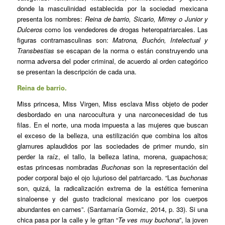
donde la masculinidad establecida por la sociedad mexicana
presenta los nombres:
Reina de barrio, Sicario, Mirrey o Junior y
Dulceros
como los vendedores de drogas heteropatriarcales. Las
figuras contramasculinas son:
Matrona, Buchón, Intelectual y
Transbestias
se escapan de la norma o están construyendo una
norma adversa del poder criminal, de acuerdo al orden categórico
se presentan la descripción de cada una.
Reina de barrio.
Miss princesa, Miss Virgen, Miss esclava Miss objeto de poder
desbordado en una narcocultura y una narconecesidad de tus
filas. En el norte, una moda impuesta a las mujeres que buscan
el exceso de la belleza, una estilización que combina los altos
glamures aplaudidos por las sociedades de primer mundo, sin
perder la raíz, el tallo, la belleza latina, morena, guapachosa;
estas princesas nombradas
Buchonas
son la representación del
poder corporal bajo el ojo lujurioso del patriarcado. “Las
buchonas
son, quizá, la radicalización extrema de la estética femenina
sinaloense y del gusto tradicional mexicano por los cuerpos
abundantes en carnes”. (Santamaría Goméz, 2014, p. 33). Si una
chica pasa por la calle y le gritan “
Te ves muy buchona
”, la joven