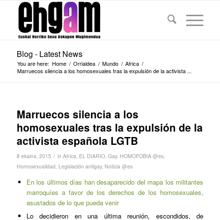
Blog - Latest News
You are here:
Home
/
Orrialdea
/
Mundo
/
Africa
/
Marruecos silencia a los homosexuales tras la expulsión de la activista ...
Marruecos silencia a los
homosexuales tras la expulsión de la
activista española LGTB
/
8 ekaina, 2015
in
Africa
,
EL DIARIO
,
Gay
,
HOMOFOBIA @es
,
Homosexualidad
,
Legislación antigay
,
Noticia @es
En los últimos días han desaparecido del mapa los militantes
marroquíes a favor de los derechos de los homosexuales,
asustados de lo que pueda venir
Lo decidieron en una última reunión, escondidos, de