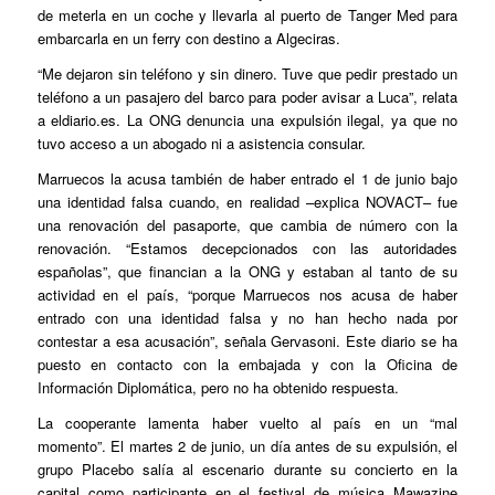
de meterla en un coche y llevarla al puerto de Tanger Med para
embarcarla en un ferry con destino a Algeciras.
“Me dejaron sin teléfono y sin dinero. Tuve que pedir prestado un
teléfono a un pasajero del barco para poder avisar a Luca”, relata
a eldiario.es. La ONG denuncia una expulsión ilegal, ya que no
tuvo acceso a un abogado ni a asistencia consular.
Marruecos la acusa también de haber entrado el 1 de junio bajo
una identidad falsa cuando, en realidad –explica NOVACT– fue
una renovación del pasaporte, que cambia de número con la
renovación. “Estamos decepcionados con las autoridades
españolas”, que financian a la ONG y estaban al tanto de su
actividad en el país, “porque Marruecos nos acusa de haber
entrado con una identidad falsa y no han hecho nada por
contestar a esa acusación”, señala Gervasoni. Este diario se ha
puesto en contacto con la embajada y con la Oficina de
Información Diplomática, pero no ha obtenido respuesta.
La cooperante lamenta haber vuelto al país en un “mal
momento”. El martes 2 de junio, un día antes de su expulsión, el
grupo Placebo salía al escenario durante su concierto en la
capital como participante en el festival de música Mawazine