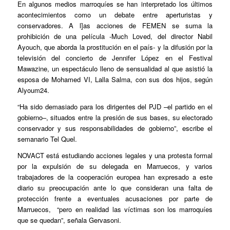
En algunos medios marroquíes se han interpretado los últimos
acontecimientos como un debate entre aperturistas y
conservadores. A l]as acciones de FEMEN se suma la
prohibición de una película -Much Loved, del director Nabil
Ayouch, que aborda la prostitución en el país- y la difusión por la
televisión del concierto de Jennifer López en el Festival
Mawazine, un espectáculo lleno de sensualidad al que asistió la
esposa de Mohamed VI, Lalla Salma, con sus dos hijos, según
Alyoum24.
“Ha sido demasiado para los dirigentes del PJD –el partido en el
gobierno–, situados entre la presión de sus bases, su electorado
conservador y sus responsabilidades de gobierno”, escribe el
semanario Tel Quel.
NOVACT está estudiando acciones legales y una protesta formal
por la expulsión de su delegada en Marruecos, y varios
trabajadores de la cooperación europea han expresado a este
diario su preocupación ante lo que consideran una falta de
protección frente a eventuales acusaciones por parte de
Marruecos, “pero en realidad las víctimas son los marroquíes
que se quedan”, señala Gervasoni.