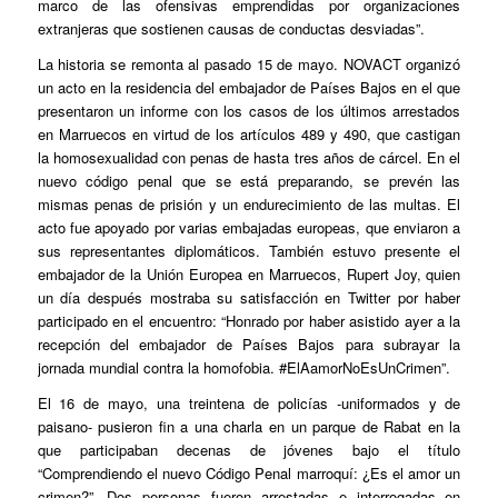
marco de las ofensivas emprendidas por organizaciones
extranjeras que sostienen causas de conductas desviadas”.
La historia se remonta al pasado 15 de mayo. NOVACT organizó
un acto en la residencia del embajador de Países Bajos en el que
presentaron un informe con los casos de los últimos arrestados
en Marruecos en virtud de los artículos 489 y 490, que castigan
la homosexualidad con penas de hasta tres años de cárcel. En el
nuevo código penal que se está preparando, se prevén las
mismas penas de prisión y un endurecimiento de las multas. El
acto fue apoyado por varias embajadas europeas, que enviaron a
sus representantes diplomáticos. También estuvo presente el
embajador de la Unión Europea en Marruecos, Rupert Joy, quien
un día después mostraba su satisfacción en Twitter por haber
participado en el encuentro: “Honrado por haber asistido ayer a la
recepción del embajador de Países Bajos para subrayar la
jornada mundial contra la homofobia. #ElAamorNoEsUnCrimen”.
El 16 de mayo, una treintena de policías -uniformados y de
paisano- pusieron fin a una charla en un parque de Rabat en la
que participaban decenas de jóvenes bajo el título
“Comprendiendo el nuevo Código Penal marroquí: ¿Es el amor un
crimen?”. Dos personas fueron arrestadas e interrogadas en