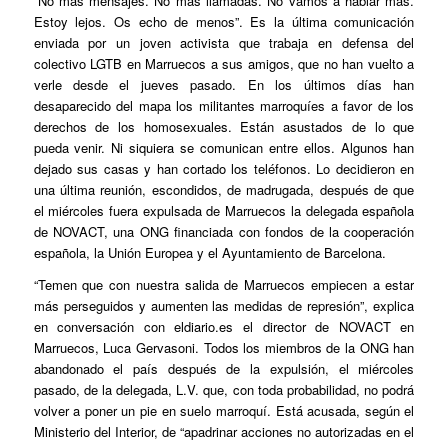
“No más mensajes. No más llamadas. No vamos a hablar más.
Estoy lejos. Os echo de menos”. Es la última comunicación
enviada por un joven activista que trabaja en defensa del
colectivo LGTB en Marruecos a sus amigos, que no han vuelto a
verle desde el jueves pasado. En los últimos días han
desaparecido del mapa los militantes marroquíes a favor de los
derechos de los homosexuales. Están asustados de lo que
pueda venir. Ni siquiera se comunican entre ellos. Algunos han
dejado sus casas y han cortado los teléfonos. Lo decidieron en
una última reunión, escondidos, de madrugada, después de que
el miércoles fuera expulsada de Marruecos la delegada española
de NOVACT, una ONG financiada con fondos de la cooperación
española, la Unión Europea y el Ayuntamiento de Barcelona.
“Temen que con nuestra salida de Marruecos empiecen a estar
más perseguidos y aumenten las medidas de represión”, explica
en conversación con eldiario.es el director de NOVACT en
Marruecos, Luca Gervasoni. Todos los miembros de la ONG han
abandonado el país después de la expulsión, el miércoles
pasado, de la delegada, L.V. que, con toda probabilidad, no podrá
volver a poner un pie en suelo marroquí. Está acusada, según el
Ministerio del Interior, de “apadrinar acciones no autorizadas en el