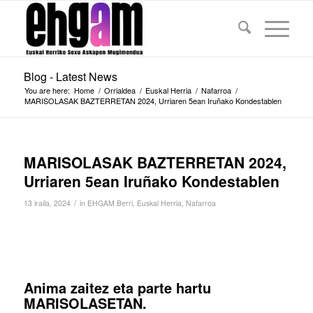
Blog - Latest News
You are here:
Home
/
Orrialdea
/
Euskal Herria
/
Nafarroa
/
MARISOLASAK BAZTERRETAN 2024, Urriaren 5ean Iruñako Kondestablen
MARISOLASAK BAZTERRETAN 2024,
Urriaren 5ean Iruñako Kondestablen
/
13 iraila, 2024
in
EHGAM Berri
,
Euskal Herria
,
Nafarroa
Anima zaitez eta parte hartu
MARISOLASETAN.