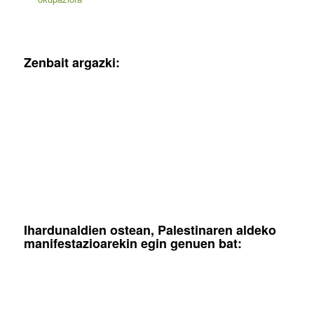
Zenbait argazki:
Ihardunaldien ostean, Palestinaren aldeko
manifestazioarekin egin genuen bat: