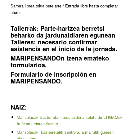
Sarrera librea tokia bete arte / Entrada libre hasta completar
aforo.
Tailerrak: Parte-hartzea berretsi
beharko da jardunaldiaren egunean
Talleres: necesario confirmar
asistencia en el inicio de la jornada.
MARIPENSANDOn izena emateko
formularioa
.
Formulario de inscripción en
MARIPENSANDO
.
NAIZ:
Marisolasak Bazterretan jardunaldia antolatu du EHGAMek
Iruñean urriaren 5erako
Marisolasak: bazterretatik zentrora, armairutik guneen
okupaziora