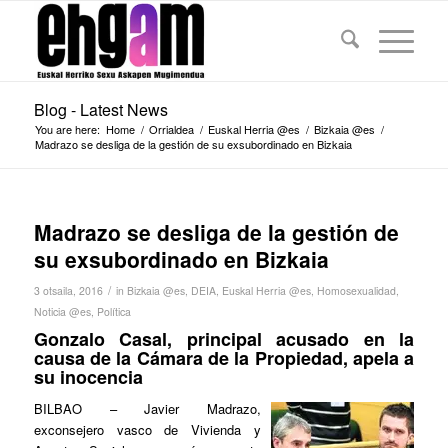
Blog - Latest News
You are here:
Home
/
Orrialdea
/
Euskal Herria @es
/
Bizkaia @es
/
Madrazo se desliga de la gestión de su exsubordinado en Bizkaia
Madrazo se desliga de la gestión de
su exsubordinado en Bizkaia
/
3 otsaila, 2016
in
Bizkaia @es
,
DEIA
,
Euskal Herria @es
,
Homosexualidad
,
Noticia @es
,
Política
Gonzalo Casal, principal acusado en la
causa de la Cámara de la Propiedad, apela a
su inocencia
BILBAO
– Javier Madrazo,
exconsejero vasco de Vivienda y