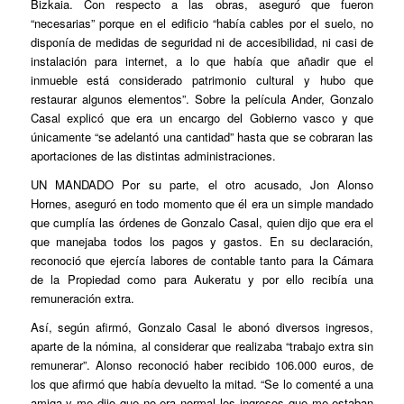
Bizkaia. Con respecto a las obras, aseguró que fueron
“necesarias” porque en el edificio “había cables por el suelo, no
disponía de medidas de seguridad ni de accesibilidad, ni casi de
instalación para internet, a lo que había que añadir que el
inmueble está considerado patrimonio cultural y hubo que
restaurar algunos elementos”. Sobre la película
Ander
, Gonzalo
Casal explicó que era un encargo del Gobierno vasco y que
únicamente “se adelantó una cantidad” hasta que se cobraran las
aportaciones de las distintas administraciones.
UN MANDADO
Por su parte, el otro acusado, Jon Alonso
Hornes, aseguró en todo momento que él era un simple mandado
que cumplía las órdenes de Gonzalo Casal, quien dijo que era el
que manejaba todos los pagos y gastos. En su declaración,
reconoció que ejercía labores de contable tanto para la Cámara
de la Propiedad como para Aukeratu y por ello recibía una
remuneración extra.
Así, según afirmó, Gonzalo Casal le abonó diversos ingresos,
aparte de la nómina, al considerar que realizaba “trabajo extra sin
remunerar”. Alonso reconoció haber recibido 106.000 euros, de
los que afirmó que había devuelto la mitad. “Se lo comenté a una
amiga y me dijo que no era normal los ingresos que me estaban