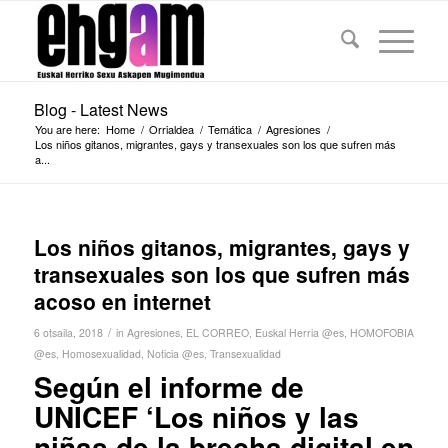
Blog - Latest News
You are here:
Home
/
Orrialdea
/
Temática
/
Agresiones
/
Los niños gitanos, migrantes, gays y transexuales son los que sufren más
a...
Los niños gitanos, migrantes, gays y
transexuales son los que sufren más
acoso en internet
/
6 otsaila, 2018
in
Agresiones
,
EL CORREO
,
Euskal Herria @es
,
HOMOFOBIA
@es
,
Homosexualidad
,
Noticia @es
,
Transexualidad
Según el informe de
UNICEF ‘Los niños y las
niñas de la brecha digital en