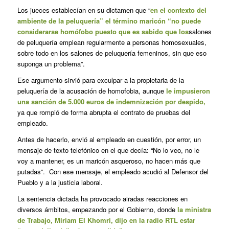
Los jueces establecían en su dictamen que “
en el contexto del
ambiente de la peluquería” el término maricón “no puede
considerarse homófobo puesto que es sabido que los
salones
de peluquería emplean regularmente a personas homosexuales,
sobre todo en los salones de peluquería femeninos, sin que eso
suponga un problema”.
Ese argumento sirvió para exculpar a la propietaria de la
peluquería de la acusación de homofobia, aunque
le impusieron
una sanción de 5.000 euros de indemnización por despido,
ya que rompió de forma abrupta el contrato de pruebas del
empleado.
Antes de hacerlo, envió al empleado en cuestión, por error, un
mensaje de texto telefónico en el que decía: “No lo veo, no le
voy a mantener, es un maricón asqueroso, no hacen más que
putadas”. Con ese mensaje, el empleado acudió al Defensor del
Pueblo y a la justicia laboral.
La sentencia dictada ha provocado airadas reacciones en
diversos ámbitos, empezando por el Gobierno, donde
la ministra
de Trabajo, Miriam El Khomri, dijo en la radio RTL estar