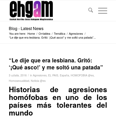
Blog - Latest News
You are here:
Home
/
Orrialdea
/
Temática
/
Agresiones
/
“Le dije que era lesbiana. Gritó: ‘¡Qué asco!’ y me soltó una patada”...
“Le dije que era lesbiana. Gritó:
‘¡Qué asco!’ y me soltó una patada”
/
3 uztaila, 2016
in
Agresiones
,
EL PAIS
,
España
,
HOMOFOBIA @es
,
Homosexualidad
,
Noticia @es
Historias de agresiones
homófobas en uno de los
países más tolerantes del
mundo