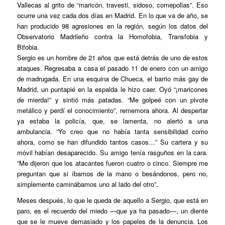
Vallecas al grito de “maricón, travesti, sidoso, comepollas”. Eso
ocurre una vez cada dos días en Madrid. En lo que va de año, se
han producido 98 agresiones en la región, según los datos del
Observatorio Madrileño contra la Homofobia, Transfobia y
Bifobia.
Sergio es un hombre de 21 años que está detrás de uno de estos
ataques. Regresaba a casa el pasado 11 de enero con un amigo
de madrugada. En una esquina de Chueca, el barrio más gay de
Madrid, un puntapié en la espalda le hizo caer. Oyó “¡maricones
de mierda!” y sintió más patadas. “Me golpeé con un pivote
metálico y perdí el conocimiento”, rememora ahora. Al despertar
ya estaba la policía, que, se lamenta, no alertó a una
ambulancia. “Yo creo que no había tanta sensibilidad como
ahora, como se han difundido tantos casos…” Su cartera y su
móvil habían desaparecido. Su amigo tenía rasguños en la cara.
“Me dijeron que los atacantes fueron cuatro o cinco. Siempre me
preguntan que si íbamos de la mano o besándonos, pero no,
simplemente caminábamos uno al lado del otro”.
Meses después, lo que le queda de aquello a Sergio, que está en
paro, es el recuerdo del miedo —que ya ha pasado—, un diente
que se le mueve demasiado y los papeles de la denuncia. Los