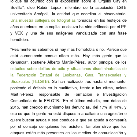
lo que ha ocurrido con la exposición sobre el Orgullo Gay en
Sevilla”, dice Rubén López, miembro de la asociación LGTB
universitaria Arcópoli, la entidad que coordina el observatorio.
Una muestra callejera de fotografías
tomadas en los festejos de
años anteriores en la capital andaluza ha sido criticada por el PP
y VOX y una de sus imágenes vandalizada con una frase
homófoba.
“Realmente no sabemos si hay más homofobia o no. Parece que
está aumentando porque aflora más. Hay más gente que la
denuncia”, sostiene Alberto Martín-Pérez, autor principal de los
estudios sobre delitos de odio y situaciones discriminatorias de
la Federación Estatal de Lesbianas, Gais, Transexuales y
Bisexuales (FELGTB).
Se han realizado tres hasta el momento,
poniendo el énfasis en lo cualitativo, frente a las cifras, aclara
Martín-Pérez, responsable de Formación e Investigación
Comunitaria de la FELGTB. “En el último estudio, con datos de
2015, han crecido muchísimo las denuncias, del 17% al 44%, y
eso es que la gente no está dispuesta a callarse una agresión o
quiere buscar ayuda y eso conduce a que se acuda a comisaría
por el consejo de quienes les asisten. También sirve que los
ataques estén más presentes en los medios de comunicación y