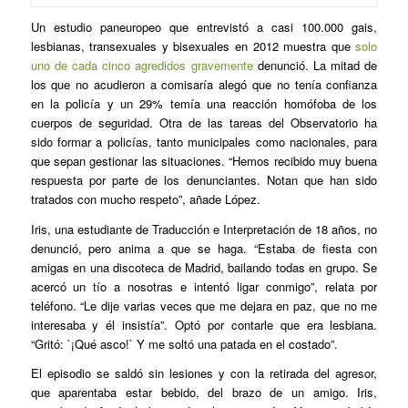
Un estudio paneuropeo que entrevistó a casi 100.000 gais,
lesbianas, transexuales y bisexuales en 2012 muestra que
solo
uno de cada cinco agredidos gravemente
denunció. La mitad de
los que no acudieron a comisaría alegó que no tenía confianza
en la policía y un 29% temía una reacción homófoba de los
cuerpos de seguridad. Otra de las tareas del Observatorio ha
sido formar a policías, tanto municipales como nacionales, para
que sepan gestionar las situaciones. “Hemos recibido muy buena
respuesta por parte de los denunciantes. Notan que han sido
tratados con mucho respeto”, añade López.
Iris, una estudiante de Traducción e Interpretación de 18 años, no
denunció, pero anima a que se haga. “Estaba de fiesta con
amigas en una discoteca de Madrid, bailando todas en grupo. Se
acercó un tío a nosotras e intentó ligar conmigo”, relata por
teléfono. “Le dije varias veces que me dejara en paz, que no me
interesaba y él insistía”. Optó por contarle que era lesbiana.
“Gritó: `¡Qué asco!` Y me soltó una patada en el costado”.
El episodio se saldó sin lesiones y con la retirada del agresor,
que aparentaba estar bebido, del brazo de un amigo. Iris,