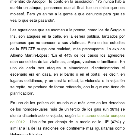
miembro de Arcópoli, lo contó en la asociación. “Yo nunca había
sufrido un ataque, pensamos que al final fue un chico que nos
molestó. Pero yo animo a la gente a que denuncie para que se
vea lo que está pasando”.
Las agresiones que se asoman a la prensa, como los de Sergio e
Iris, son ataques en la calle, en la esfera pública, lanzados por
personas que no conocen a sus víctimas. Pero en los estudios
de la FELGTB surge otra realidad, más preocupante. Lo explica
Alberto Martín-López: “En el 44% de los casos los agresores
eran conocidos de las víctimas, amigos, vecinos o familiares. En
uno de cada tres ataques o situaciones discriminatorias el
escenario era en casa, en el barrio o en el portal, es decir, en
lugares cotidianos, y en casi la mitad, la violencia o la vejación
se repite, se produce de forma reiterada, con lo que eso tiene de
planificación”.
En uno de los países del mundo que más cree en los derechos
de los homosexuales más de un tercio de los gais (un 38%) se
siente discriminado o vejado, según l
a macroencuesta europea
de 2012.
Una cifra por debajo de la media de la UE (47%) y
similar a la de las naciones del continente más igualitarias como
Holanda o Bélgica.