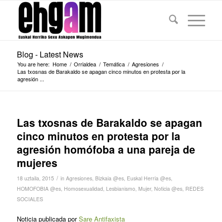
Blog - Latest News
You are here:
Home
/
Orrialdea
/
Temática
/
Agresiones
/
Las txosnas de Barakaldo se apagan cinco minutos en protesta por la
agresión ...
Las txosnas de Barakaldo se apagan
cinco minutos en protesta por la
agresión homófoba a una pareja de
mujeres
/
18 uztaila, 2015
in
Agresiones
,
Bizkaia @es
,
Euskal Herria @es
,
HOMOFOBIA @es
,
Homosexualidad
,
Lesbianismo
,
Mujer
,
Noticia @es
,
REDES
SOCIALES
Noticia publicada por
Sare Antifaxista