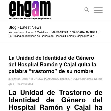
Blog - Latest News
You are here:
Home
/
Orrialdea
/
MASS-MEDIA
/
CÁSCARA AMARGA
/
La Unidad de Identidad de Género del Hospital Ramón y Cajal quita la p...
La Unidad de Identidad de Género
del Hospital Ramón y Cajal quita la
palabra “trastorno” de su nombre
/
30 azaroa, 2015
in
CÁSCARA AMARGA
,
España
,
HOMOFOBIA @es
,
Noticia
@es
,
Transexualidad
La Unidad de Trastorno de
Identidad de Género del
Hospital Ramón y Cajal ha