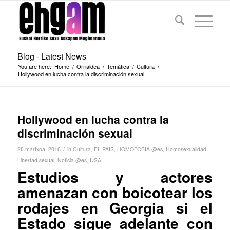
Blog - Latest News
You are here:
Home
/
Orrialdea
/
Temática
/
Cultura
/
Hollywood en lucha contra la discriminación sexual
Hollywood en lucha contra la
discriminación sexual
/
28 martxoa, 2016
in
Cultura
,
EL PAIS
,
HOMOFOBIA @es
,
Homosexualidad
,
Libertad sexual
,
Noticia @es
,
USA
Estudios y actores
amenazan con boicotear los
rodajes en Georgia si el
Estado sigue adelante con