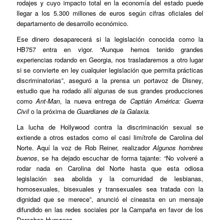
rodajes y cuyo impacto total en la economía del estado puede
llegar a los 5.300 millones de euros según cifras oficiales del
departamento de desarrollo económico.
Ese dinero desaparecerá si la legislación conocida como la
HB757 entra en vigor. “Aunque hemos tenido grandes
experiencias rodando en Georgia, nos trasladaremos a otro lugar
si se convierte en ley cualquier legislación que permita prácticas
discriminatorias”, aseguró a la prensa un portavoz de Disney,
estudio que ha rodado allí algunas de sus grandes producciones
como
Ant-Man
, la nueva entrega de
Captián América: Guerra
Civil
o la próxima de
Guardianes de la Galaxia.
La lucha de Hollywood contra la discriminación sexual se
extiende a otros estados como el casi limítrofe de Carolina del
Norte. Aquí la voz de Rob Reiner, realizador
Algunos hombres
buenos
, se ha dejado escuchar de forma tajante: “No volveré a
rodar nada en Carolina del Norte hasta que esta odiosa
legislación sea abolida y la comunidad de lesbianas,
homosexuales, bisexuales y transexuales sea tratada con la
dignidad que se merece”, anunció el cineasta en un mensaje
difundido en las redes sociales por la Campaña en favor de los
Derechos Humanos.