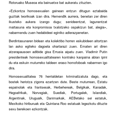
Rotoruako Museoa eta bainuetxe bat aukeratu zituzten.
«Ezkontza homosexualen gainean entzun ditugun eztabaida
guztiak teorikoak izan dira. Hemendik aurrera, benetan zer diren
ikusteko aukera izango dugu; senideentzat, lagunentzat
maitasuna eta konpromisoa txalotzeko ospakizun bat, alegia»,
nabarmendu zuen hedabideei eginiko adierazpenetan.
Berdintasunaren bidean eta kolektibo horren eskubideen aitortzan
lan asko egiteko dagoela ohartarazi zuen. Ematen ari diren
atzerapausoen adibide gisa Errusia aipatu zuen. Vladimir Putin
presidenteak homosexualitatearen kontrako kanpaina abian ipini
du eta eskuin muturreko taldeen eraso homofoboak nabarmen igo
dira.
Homosexualitatea 76 herrialdetan kriminalizatuta dago, eta
bostek heriotza zigorra ezartzen dute. Beste muturrean, Estatu
espainolak eta frantsesak, Herbehereak, Belgikak, Kanadak,
Hegoafrikak, Norvegiak, Suediak, Portugalek, Islandiak,
Argentinak, Uruguaik, Danimarkak, AEBetako sei estatuk,
Mexikoko hiriburuak eta Quintana Roo estatuak legezkotu dituzte
sexu berekoen ezkontzak.