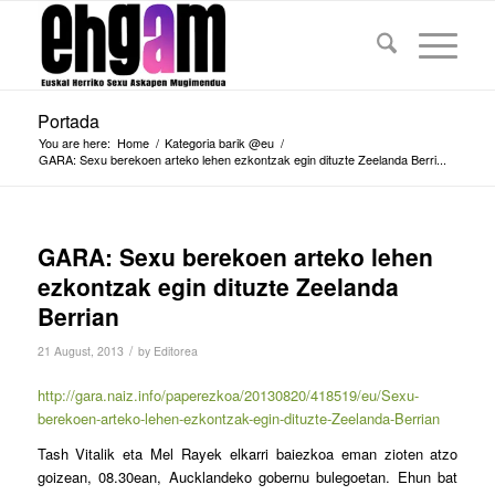
Portada
You are here:
Home
/
Kategoria barik @eu
/
GARA: Sexu berekoen arteko lehen ezkontzak egin dituzte Zeelanda Berri...
GARA: Sexu berekoen arteko lehen
ezkontzak egin dituzte Zeelanda
Berrian
/
21 August, 2013
by
Editorea
http://gara.naiz.info/paperezkoa/20130820/418519/eu/Sexu-
berekoen-arteko-lehen-ezkontzak-egin-dituzte-Zeelanda-Berrian
Tash Vitalik eta Mel Rayek elkarri baiezkoa eman zioten atzo
goizean, 08.30ean, Aucklandeko gobernu bulegoetan. Ehun bat