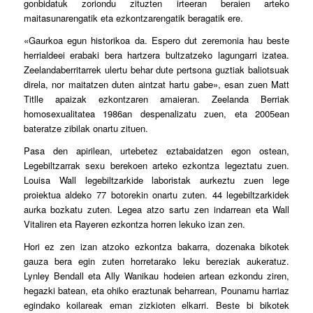
gonbidatuk zoriondu zituzten irteeran beraien arteko
maitasunarengatik eta ezkontzarengatik beragatik ere.
«Gaurkoa egun historikoa da. Espero dut zeremonia hau beste
herrialdeei erabaki bera hartzera bultzatzeko lagungarri izatea.
Zeelandaberritarrek ulertu behar dute pertsona guztiak baliotsuak
direla, nor maitatzen duten aintzat hartu gabe», esan zuen Matt
Titlle apaizak ezkontzaren amaieran. Zeelanda Berriak
homosexualitatea 1986an despenalizatu zuen, eta 2005ean
bateratze zibilak onartu zituen.
Pasa den apirilean, urtebetez eztabaidatzen egon ostean,
Legebiltzarrak sexu berekoen arteko ezkontza legeztatu zuen.
Louisa Wall legebiltzarkide laboristak aurkeztu zuen lege
proiektua aldeko 77 botorekin onartu zuten. 44 legebiltzarkidek
aurka bozkatu zuten. Legea atzo sartu zen indarrean eta Wall
Vitaliren eta Rayeren ezkontza horren lekuko izan zen.
Hori ez zen izan atzoko ezkontza bakarra, dozenaka bikotek
gauza bera egin zuten horretarako leku bereziak aukeratuz.
Lynley Bendall eta Ally Wanikau hodeien artean ezkondu ziren,
hegazki batean, eta ohiko eraztunak beharrean, Pounamu harriaz
egindako koilareak eman zizkioten elkarri. Beste bi bikotek