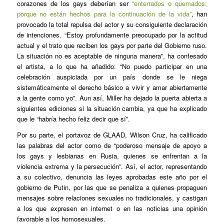
corazones de los gays deberían ser
“enterrados o quemados,
porque no están hechos para la continuación de la vida”
, han
provocado la total repulsa del actor y su consiguiente declaración
de intenciones. “Estoy profundamente preocupado por la actitud
actual y el trato que reciben los gays por parte del Gobierno ruso.
La situación no es aceptable de ninguna manera”, ha confesado
el artista, a lo que ha añadido: “No puedo participar en una
celebración auspiciada por un país donde se le niega
sistemáticamente el derecho básico a vivir y amar abiertamente
a la gente como yo”. Aun así, Miller ha dejado la puerta abierta a
siguientes ediciones si la situación cambia, ya que ha explicado
que le “habría hecho feliz decir que sí”.
Por su parte, el portavoz de GLAAD, Wilson Cruz, ha calificado
las palabras del actor como de “poderoso mensaje de apoyo a
los gays y lesbianas en Rusia, quienes se enfrentan a la
violencia extrema y la persecución”. Así, el actor, representando
a su colectivo, denuncia las leyes aprobadas este año por el
gobierno de Putin, por las que se penaliza a quienes propaguen
mensajes sobre relaciones sexuales no tradicionales, y castigan
a los que expresen en internet o en las noticias una opinión
favorable a los homosexuales.