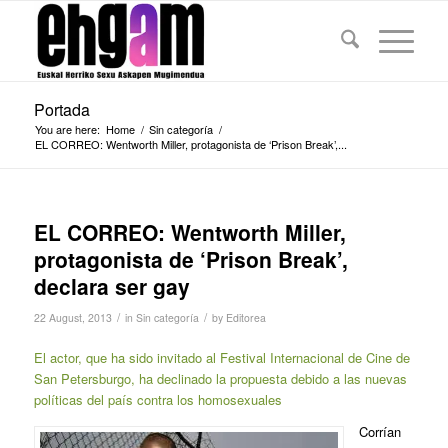
Portada
You are here:
Home
/
Sin categoría
/
EL CORREO: Wentworth Miller, protagonista de ‘Prison Break’,...
EL CORREO: Wentworth Miller,
protagonista de ‘Prison Break’,
declara ser gay
/
/
22 August, 2013
in
Sin categoría
by
Editorea
El actor, que ha sido invitado al Festival Internacional de Cine de
San Petersburgo, ha declinado la propuesta debido a las nuevas
políticas del país contra los homosexuales
Corrían