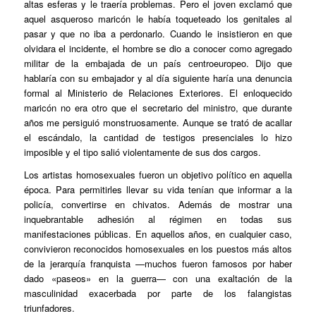
altas esferas y le traería problemas. Pero el joven exclamó que
aquel asqueroso maricón le había toqueteado los genitales al
pasar y que no iba a perdonarlo. Cuando le insistieron en que
olvidara el incidente, el hombre se dio a conocer como agregado
militar de la embajada de un país centroeuropeo. Dijo que
hablaría con su embajador y al día siguiente haría una denuncia
formal al Ministerio de Relaciones Exteriores. El enloquecido
maricón no era otro que el secretario del ministro, que durante
años me persiguió monstruosamente. Aunque se trató de acallar
el escándalo, la cantidad de testigos presenciales lo hizo
imposible y el tipo salió violentamente de sus dos cargos.
Los artistas homosexuales fueron un objetivo político en aquella
época. Para permitirles llevar su vida tenían que informar a la
policía, convertirse en chivatos. Además de mostrar una
inquebrantable adhesión al régimen en todas sus
manifestaciones públicas. En aquellos años, en cualquier caso,
convivieron reconocidos homosexuales en los puestos más altos
de la jerarquía franquista —muchos fueron famosos por haber
dado «paseos» en la guerra— con una exaltación de la
masculinidad exacerbada por parte de los falangistas
triunfadores.