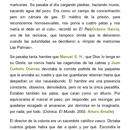
maricones. Se pasaba el día cargando piedras, haciendo muros,
sacando agua del pozo. Era como un campo de concentración
pero sin cámara de gas. El médico de la prisión, para
reconocernos homosexuales, nos ponía a cuatro patas y nos
metía el dedo en el culo», recordó en
El País
Octavio García
,
uno de los reclusos, que tampoco olvida que le detuvieron
cuando las autoridades se decidieron a «limpiar de maricones
Las Palmas».
Se pasaba tanta hambre que
Manuel S. H.
, que Dios lo tenga en
su Gloria, se comía hasta las cagarrutas de las cabras y
Juan
Curbelo Oramas
devoraba la comida podrida de los paquetes
que le enviaba su madre y que los guardianes retenían hasta que
despedían un olor nauseabundo. El hambre era una presencia
constante, obsesiva, demoledora, pero no era la única pesadilla.
Estaban también los palos, que caían como un diluvio. Por
equivocarse al marcar el paso, por responder, por rezongar, por
quedarse rezagado al amanecer, por dormirse en la imaginaria,
por nada, por todo. (
Crónica. El Mundo
. 2003.
Arturo Arnalte
)
El director de la colonia era un sacerdote católico vasco. Dictaba
cuántos golpes había que dar a quién y por qué. Escondía la