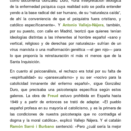
como documenta González Duro, «una interpretación teológica
de la enfermedad psíquica cuya realidad solo se podía entender
yendo a la base radical del ser humano, de su “naturaleza caída”,
de ahí la conveniencia de que el psiquiatra fuera cristiano, y
católico específicamente». Y
Antonio Vallejo-Nájera
, también,
por su puesto, con calle en Madrid, teorizó que quienes tenían
ideologías distintas a las inherentes al hombre español «sano y
vertical, religioso y de derechas por naturaleza» sufrían de un
virus marxista o una malformación genética —el gen rojo— para
lo que proponía la reinstauración ni más ni menos que de la
Santa Inquisición.
En cuanto al psicoanálisis, el rechazo era total por su falta de
«espiritualidad» su «pansexualismo» y su ser «nocivo para la
catolicidad inmanente del enfermo español», sigue González
Duro, que precisaba una psicoterapia específica según estos
galenos. La obra de
Freud
estuvo prohibida en España hasta
1949 y a partir de entonces se trató de adaptar. «El pueblo
español profesa en su mayoría el catolicismo, y es la primera de
las condiciones de nuestra psicoterapia que no contradiga el
dogma y la moral católica», explicó Vallejo Nájera. Y el catalán
Ramón Sarró i Burbano
sentenció: «Pero ¿cuál sería la mejor