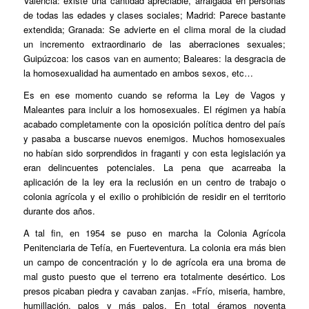
Valencia: existe una cantidad apreciable, arraigada en personas
de todas las edades y clases sociales; Madrid: Parece bastante
extendida; Granada: Se advierte en el clima moral de la ciudad
un incremento extraordinario de las aberraciones sexuales;
Guipúzcoa: los casos van en aumento; Baleares: la desgracia de
la homosexualidad ha aumentado en ambos sexos, etc…
Es en ese momento cuando se reforma la Ley de Vagos y
Maleantes para incluir a los homosexuales. El régimen ya había
acabado completamente con la oposición política dentro del país
y pasaba a buscarse nuevos enemigos. Muchos homosexuales
no habían sido sorprendidos in fraganti y con esta legislación ya
eran delincuentes potenciales. La pena que acarreaba la
aplicación de la ley era la reclusión en un centro de trabajo o
colonia agrícola y el exilio o prohibición de residir en el territorio
durante dos años.
A tal fin, en 1954 se puso en marcha la Colonia Agrícola
Penitenciaria de Tefía, en Fuerteventura. La colonia era más bien
un campo de concentración y lo de agrícola era una broma de
mal gusto puesto que el terreno era totalmente desértico. Los
presos picaban piedra y cavaban zanjas. «Frío, miseria, hambre,
humillación, palos y más palos. En total éramos noventa