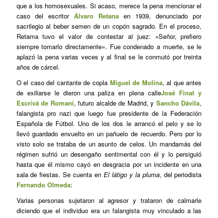
que a los homosexuales. Si acaso, merece la pena mencionar el
caso del escritor
Álvaro Retana
en 1939, denunciado por
sacrilegio al beber semen de un copón sagrado. En el proceso,
Retama tuvo el valor de contestar al juez: «Señor, prefiero
siempre tomarlo directamente». Fue condenado a muerte, se le
aplazó la pena varias veces y al final se le conmutó por treinta
años de cárcel.
O el caso del cantante de copla
Miguel de Molina
, al que antes
de exiliarse le dieron una paliza en plena calle
José Finat y
Escrivá de Romaní
, futuro alcalde de Madrid, y
Sancho Dávila
,
falangista pro nazi que luego fue presidente de la Federación
Española de Fútbol. Uno de los dos le arrancó el pelo y se lo
llevó guardado envuelto en un pañuelo de recuerdo. Pero por lo
visto solo se trataba de un asunto de celos. Un mandamás del
régimen sufrió un desengaño sentimental con él y lo persiguió
hasta que él mismo cayó en desgracia por un incidente en una
sala de fiestas. Se cuenta en
El látigo y la pluma
, del periodista
Fernando Olmeda
:
Varias personas sujetaron al agresor y trataron de calmarle
diciendo que el individuo era un falangista muy vinculado a las