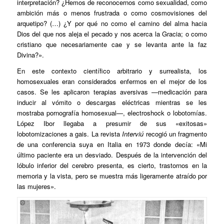
interpretación? ¿Hemos de reconocernos como sexualidad, como
ambición más o menos frustrada o como cosmovisiones del
arquetipo? (…) ¿Y por qué no como el camino del alma hacia
Dios del que nos aleja el pecado y nos acerca la Gracia; o como
cristiano que necesariamente cae y se levanta ante la faz
Divina?».
En este contexto científico arbitrario y surrealista, los
homosexuales eran considerados enfermos en el mejor de los
casos. Se les aplicaron terapias aversivas —medicación para
inducir al vómito o descargas eléctricas mientras se les
mostraba pornografía homosexual—, electroshock o lobotomías.
López Ibor llegaba a presumir de sus «exitosas»
lobotomizaciones a gais. La revista
Interviú
recogió un fragmento
de una conferencia suya en Italia en 1973 donde decía: «Mi
último paciente era un desviado. Después de la intervención del
lóbulo inferior del cerebro presenta, es cierto, trastornos en la
memoria y la vista, pero se muestra más ligeramente atraído por
las mujeres».