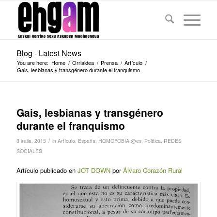
Blog - Latest News
You are here:
Home
/
Orrialdea
/
Prensa
/
Artículo
/
Gais, lesbianas y transgénero durante el franquismo
Gais, lesbianas y transgénero
durante el franquismo
/
3 iraila, 2015
in
Artículo
,
España
,
HOMOFOBIA @es
,
Política
,
REDES
SOCIALES
Artículo publicado en
JOT DOWN
por
Álvaro Corazón Rural