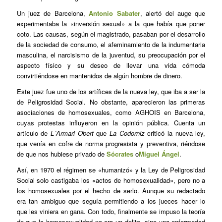
Un juez de Barcelona,
Antonio Sabater
, alertó del auge que
experimentaba la «inversión sexual» a la que había que poner
coto. Las causas, según el magistrado, pasaban por el desarrollo
de la sociedad de consumo, el afeminamiento de la indumentaria
masculina, el narcisismo de la juventud, su preocupación por el
aspecto físico y su deseo de llevar una vida cómoda
convirtiéndose en mantenidos de algún hombre de dinero.
Este juez fue uno de los artífices de la nueva ley, que iba a ser la
de Peligrosidad Social. No obstante, aparecieron las primeras
asociaciones de homosexuales, como AGHOIS en Barcelona,
cuyas protestas influyeron en la opinión pública. Cuenta un
artículo de
L´Armari Obert
que
La Codorniz
criticó la nueva ley,
que venía en cofre de norma progresista y preventiva, riéndose
de que nos hubiese privado de
Sócrates
o
Miguel Ángel
.
Así, en 1970 el régimen se «humanizó» y la Ley de Peligrosidad
Social solo castigaba los «actos de homosexualidad», pero no a
los homosexuales por el hecho de serlo. Aunque su redactado
era tan ambiguo que seguía permitiendo a los jueces hacer lo
que les viniera en gana. Con todo, finalmente se impuso la teoría
de que la homosexualidad no era un delito, sino una enfermedad