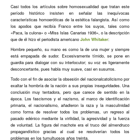
Casi todos los artículos sobre homosexualidad que tratan este
período histórico insisten en señalar las inequívocas
características homoeróticas de la estética falangista. Así como
los apodos que recibía Franco entre los suyos, tales como
«Paca, la culona» o «Miss Islas Canarias 1936», o la descripción
que de él hizo el periodista americano
John Whitaker
:
Hombre pequeño, su mano es como la de una mujer y siempre
está empapada de sudor. Excesivamente tímido, se pone en
guardia para dialogar con su interlocutor; su voz es ligeramente
desconcertante, pues habla muy suave, casi en susurros.
Todo con el fin de asociar la obsesión del nacionalcatolicismo por
exaltar la hombría de la nación a sus propias inseguridades. Una
conclusión muy tentadora, pero que carece de sentido en la
época. Los fascismos y el nazismo, al marco de identificación
primaria, el nacionalismo, añadieron la raza y la masculinidad
como forma de resolver todos los problemas, un regreso al
pasado edénico mediante la virilidad, la agresividad y la fuerza
de voluntad. La figura del machote era el truco del almendruco
propagandístico gracias al cual se resolverían todos los
problemas en los tumultuosos años treinta.