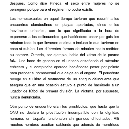
después. Como dice Pineda, el sexo entre mujeres no se
perseguía porque para el régimen no podía existir.
Los homosexuales en aquel tiempo tuvieron que recurrir a los
encuentros clandestinos en playas apartadas, cines o los
inevitables urinarios, con lo que significaba a la hora de
exponerse a los delincuentes que haciéndose pasar por gais les
robaban todo lo que llevasen encima o incluso lo que tuvieran en
casa si subían. Las diferentes formas de robarles hasta recibían
su nombre. Olmeda, por ejemplo, habla del «timo de la pasma
ful». Uno hace de gancho en el urinario enseñando el miembro
enhiesto y el compinche aparece haciéndose pasar por policía
para prender al homosexual que caiga en el engaño. El periodista
recoge en su libro el testimonio de un antiguo delincuente que
asegura que en una ocasión estuvo a punto de hacérselo a un
jugador de fútbol de primera división. La víctima, por supuesto,
nunca denunciaba.
Otro punto de encuentro eran los prostíbulos, que hasta que la
ONU no declaró la prostitución incompatible con la dignidad
humana, en España funcionaron sin grandes dificultades. Allí
muchos hombres acudían sabiendo que además de meretrices