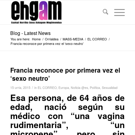
Blog - Latest News
You are here:
Home
/
Orrialdea
/
MASS-MEDIA
/
EL CORREO
/
Francia reconoce por primera vez el ‘sexo neutro’
Francia reconoce por primera vez el
‘sexo neutro’
/
15 urria, 2015
in
EL CORREO
,
Europa
,
Noticia @es
,
Política
,
Sexualidad
Esa persona, de 64 años de
edad, nació según su
médico con “una vagina
rudimentaria”, “un
micropene”, pero sin