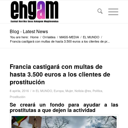
Blog - Latest News
You are here:
Home
/
Orrialdea
/
MASS-MEDIA
/
EL MUNDO
/
Francia castigará con multas de hasta 3.500 euros a los clientes de pr...
Francia castigará con multas de
hasta 3.500 euros a los clientes de
prostitución
/
8 apirila, 2016
in
EL MUNDO
,
Europa
,
Mujer
,
Noticia @es
,
Política
,
Prostitución
Se creará un fondo para ayudar a las
prostitutas a que dejen la actividad