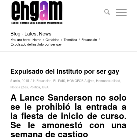
Blog - Latest News
You are here:
Home
/
Orrialdea
/
Temática
/
Educación
/
Expulsado del instituto por ser gay
Expulsado del instituto por ser gay
/
5 urria, 2015
in
Educación
,
EL PAIS
,
HOMOFOBIA @es
,
Homosexualidad
,
Noticia @es
,
Política
,
USA
A Lance Sanderson no solo
se le prohibió la entrada a
la fiesta de inicio de curso.
Se le amonestó con una
semana de castigo