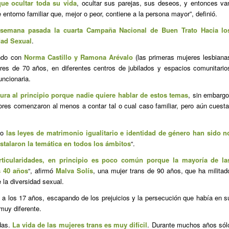
ue ocultar toda su vida
, ocultar sus parejas, sus deseos, y entonces va
entorno familiar que, mejor o peor, contiene a la persona mayor”, definió.
semana pasada la cuarta Campaña Nacional de Buen Trato Hacia lo
dad Sexual
.
ando con
Norma Castillo y Ramona Arévalo
(las primeras mujeres lesbiana
es de 70 años, en diferentes centros de jubilados y espacios comunitario
funcionaria.
dura al principio porque nadie quiere hablar de estos temas
, sin embargo
ores comenzaron al menos a contar tal o cual caso familiar, pero aún cuesta
do
las leyes de matrimonio igualitario e identidad de género han sido n
nstalaron la temática en todos los ámbitos
“.
articularidades, en principio es poco común porque la mayoría de la
s 40 años
“, afirmó
Malva Solís
, una mujer trans de 90 años, que ha militad
 la diversidad sexual.
a a los 17 años, escapando de los prejuicios y la persecución que había en s
muy diferente.
das.
La vida de las mujeres trans es muy difícil
. Durante muchos años sól