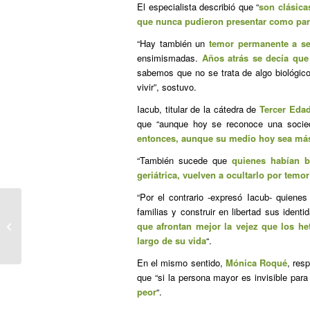
El especialista describió que “
son clásica
que nunca pudieron presentar como par
“Hay también un
temor permanente a se
ensimismadas.
Años atrás se decía que
sabemos que no se trata de algo biológico
vivir”, sostuvo.
Iacub, titular de la cátedra de
Tercer Edad
que “aunque hoy se reconoce una socie
entonces, aunque su medio hoy sea más 
“También sucede que
quienes habían b
geriátrica, vuelven a ocultarlo por temo
“Por el contrario -expresó Iacub- quienes
familias y construir en libertad sus ident
Un montaje ‘lésbico’ con Merkel
que afrontan mejor la vejez que los h
causa furor en Alemania
largo de su vida
“.
En el mismo sentido,
Mónica Roqué
, res
que “si la persona mayor es invisible para
peor
“.