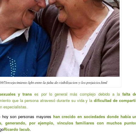
/07/envejecimiento-lgbt-entre-la-falta-de-visibilizacion-y-los-prejuicios.html
exuales y trans
es por lo general más complejo debido a la
falta d
tamiento que la persona atravesó durante su vida y la
dificultad de comparti
on especialistas.
e hoy son personas mayores
han crecido en sociedades donde había u
es, generando, por ejemplo, vínculos familiares con muchos punto
ogo
Ricardo Iacub
.