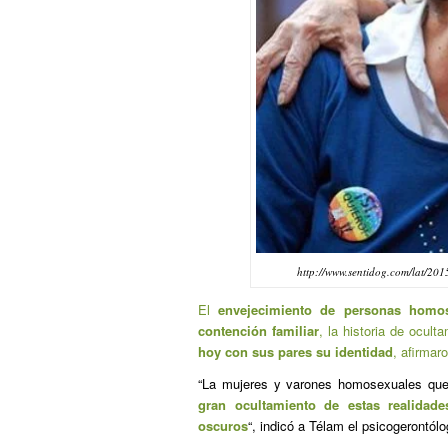
http://www.sentidog.com/lat/2015
El
envejecimiento de personas homos
contención familiar
, la historia de ocul
hoy con sus pares su identidad
, afirmar
“La mujeres y varones homosexuales qu
gran ocultamiento de estas realidad
oscuros
“, indicó a Télam el psicogerontól