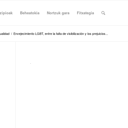
zipioak
Beheatokia
Nortzuk gara
Fitxategia
alidad
/
Envejecimiento LGBT, entre la falta de visibilización y los prejuicios...
.