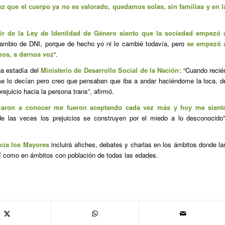
ez que el cuerpo ya no es valorado, quedamos solas, sin familias y en l
tir de la Ley de Identidad de Género siento que la sociedad empezó 
 cambio de DNI, porque de hecho yo ni lo cambié todavía, pero
se empezó 
mos, a darnos voz
“.
ga estadía del
Ministerio de Desarrollo Social de la Nación
: “Cuando recié
 me lo decían pero creo que pensaban que iba a andar haciéndome la loca, d
ejuicio hacia la persona trans”, afirmó.
aron a conocer me fueron aceptando cada vez más y hoy me sient
e las veces los prejuicios se construyen por el miedo a lo desconocido”
cia los Mayores
incluirá afiches, debates y charlas en los ámbitos donde la
í como en ámbitos con población de todas las edades.