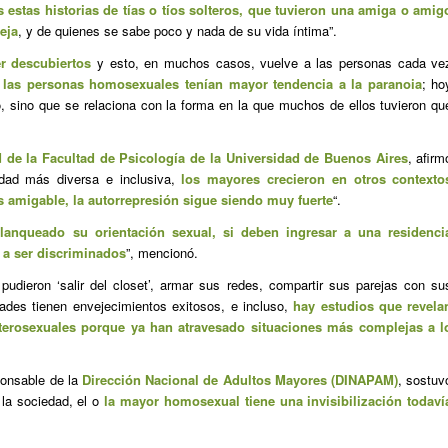
s estas historias de tías o tíos solteros, que tuvieron una amiga o amig
eja
, y de quienes se sabe poco y nada de su vida íntima”.
r descubiertos
y esto, en muchos casos, vuelve a las personas cada ve
 las personas homosexuales tenían mayor tendencia a la paranoia
; ho
, sino que se relaciona con la forma en la que muchos de ellos tuvieron qu
 de la Facultad de Psicología de la Universidad de Buenos Aires
, afirm
dad más diversa e inclusiva,
los mayores crecieron en otros contexto
amigable, la autorrepresión sigue siendo muy fuerte
“.
lanqueado su orientación sexual, si deben ingresar a una residenci
r a ser discriminados
”, mencionó.
 pudieron ‘salir del closet’, armar sus redes, compartir sus parejas con su
idades tienen envejecimientos exitosos, e incluso,
hay estudios que revela
eterosexuales porque ya han atravesado situaciones más complejas a l
ponsable de la
Dirección Nacional de Adultos Mayores (DINAPAM)
, sostuv
 la sociedad, el o
la mayor homosexual tiene una invisibilización todaví