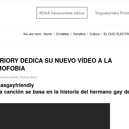
KOSA hausnarketa zikloa
Yogyakartako Print
You are here:
Home
/
Orrialdea
/
Temática
/
Cultura
/
EL DÚO ELECTR
RIORY DEDICA SU NUEVO VÍDEO A LA
MOFOBIA
mosexualidad
,
Noticia @es
asgayfriendly
 la canción se basa en la historia del hermano gay d