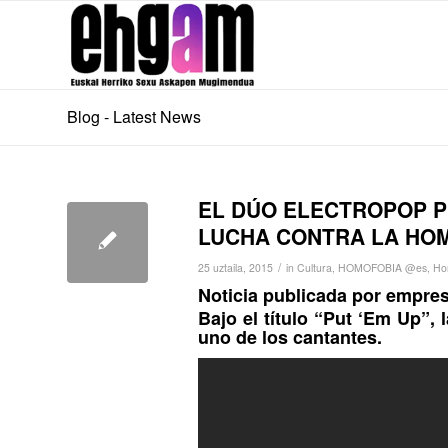
Blog - Latest News
EL DÚO ELECTROPOP P
LUCHA CONTRA LA HO
/
25 uztaila, 2015
in
Cultura
,
HOMOFOBIA @es
,
Ho
Noticia publicada por
empres
Bajo el título “Put ‘Em Up”,
uno de los cantantes.