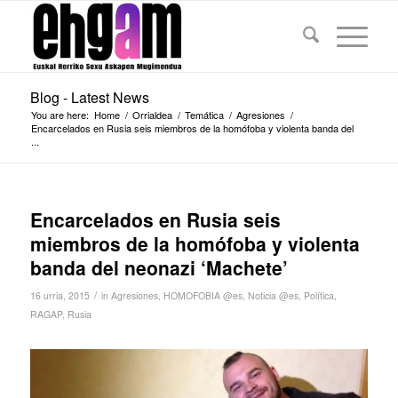
Blog - Latest News
You are here:
Home
/
Orrialdea
/
Temática
/
Agresiones
/
Encarcelados en Rusia seis miembros de la homófoba y violenta banda del
...
Encarcelados en Rusia seis
miembros de la homófoba y violenta
banda del neonazi ‘Machete’
/
16 urria, 2015
in
Agresiones
,
HOMOFOBIA @es
,
Noticia @es
,
Política
,
RAGAP
,
Rusia