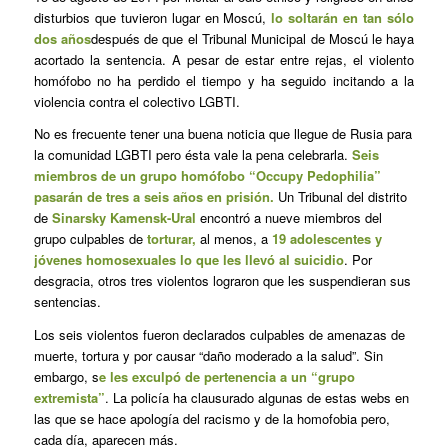
disturbios que tuvieron lugar en Moscú,
lo soltarán en tan sólo
dos años
después de que el Tribunal Municipal de Moscú le haya
acortado la sentencia. A pesar de estar entre rejas, el violento
homófobo no ha perdido el tiempo y ha seguido incitando a la
violencia contra el colectivo LGBTI.
No es frecuente tener una buena noticia que llegue de Rusia para
la comunidad LGBTI pero ésta vale la pena celebrarla.
Seis
miembros de un grupo homófobo “Occupy Pedophilia”
pasarán de tres a seis años en prisión.
Un Tribunal del distrito
de
Sinarsky Kamensk-Ural
encontró a nueve miembros del
grupo culpables de
torturar,
al menos, a
19 adolescentes y
jóvenes homosexuales lo que les llevó al suicidio
. Por
desgracia, otros tres violentos lograron que les suspendieran sus
sentencias.
Los seis violentos fueron declarados culpables de amenazas de
muerte, tortura y por causar “daño moderado a la salud”. Sin
embargo, s
e les exculpó de pertenencia a un “grupo
extremista”
. La policía ha clausurado algunas de estas webs en
las que se hace apología del racismo y de la homofobia pero,
cada día, aparecen más.