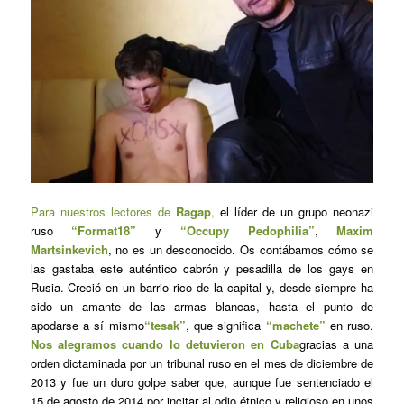
Para nuestros lectores de
Ragap
,
el líder de un grupo neonazi
ruso
“Format18”
y
“Occupy Pedophilia”
,
Maxim
Martsinkevich
, no es un desconocido. Os contábamos cómo se
las gastaba este auténtico cabrón y pesadilla de los gays en
Rusia. Creció en un barrio rico de la capital y, desde siempre ha
sido un amante de las armas blancas, hasta el punto de
apodarse a sí mismo
“tesak”
, que significa
“machete”
en ruso.
Nos alegramos cuando lo detuvieron en Cuba
gracias a una
orden dictaminada por un tribunal ruso en el mes de diciembre de
2013 y fue un duro golpe saber que, aunque fue sentenciado el
15 de agosto de 2014 por incitar al odio étnico y religioso en unos