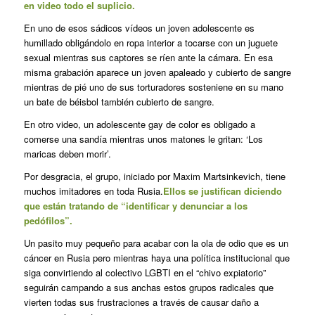
en video todo el suplicio.
En uno de esos sádicos vídeos un joven adolescente es
humillado obligándolo en ropa interior a tocarse con un juguete
sexual mientras sus captores se ríen ante la cámara. En esa
misma grabación aparece un joven apaleado y cubierto de sangre
mientras de pié uno de sus torturadores sosteniene en su mano
un bate de béisbol también cubierto de sangre.
En otro video, un adolescente gay de color es obligado a
comerse una sandía mientras unos matones le gritan: ‘Los
maricas deben morir’.
Por desgracia, el grupo, iniciado por Maxim Martsinkevich, tiene
muchos imitadores en toda Rusia.
Ellos se justifican diciendo
que están tratando de “identificar y denunciar a los
pedófilos”.
Un pasito muy pequeño para acabar con la ola de odio que es un
cáncer en Rusia pero mientras haya una política institucional que
siga convirtiendo al colectivo LGBTI en el “chivo expiatorio”
seguirán campando a sus anchas estos grupos radicales que
vierten todas sus frustraciones a través de causar daño a