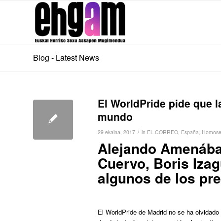
Blog - Latest News
El WorldPride pide que l
mundo
/
29 ekaina, 2017
in
EL CORREO
,
España
,
Homose
Alejando Amenábar
Cuervo, Boris Izag
algunos de los pr
El WorldPride de Madrid no se ha olvidado h