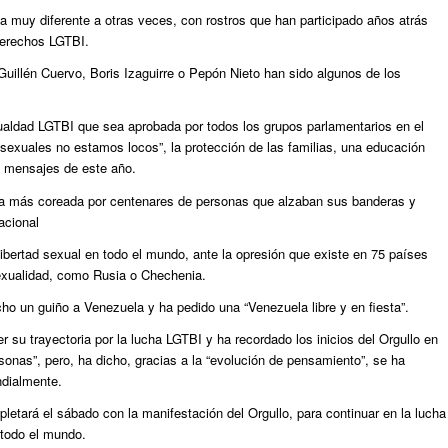
 muy diferente a otras veces, con rostros que han participado años atrás
derechos LGTBI.
illén Cuervo, Boris Izaguirre o Pepón Nieto han sido algunos de los
gualdad LGTBI que sea aprobada por todos los grupos parlamentarios en el
sexuales no estamos locos”, la protección de las familias, una educación
os mensajes de este año.
abra más coreada por centenares de personas que alzaban sus banderas y
acional
libertad sexual en todo el mundo, ante la opresión que existe en 75 países
xualidad, como Rusia o Chechenia.
cho un guiño a Venezuela y ha pedido una “Venezuela libre y en fiesta”.
 su trayectoria por la lucha LGTBI y ha recordado los inicios del Orgullo en
onas”, pero, ha dicho, gracias a la “evolución de pensamiento”, se ha
ndialmente.
letará el sábado con la manifestación del Orgullo, para continuar en la lucha
 todo el mundo.