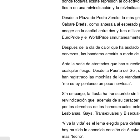
donde todavía existe represión al colectivo
fiesta en una reivindicación y la reivindicac
Desde la Plaza de Pedro Zerolo, la más gr
Cabaré Briefs, como antesala al esperado
acoger en la capital entre dos y tres millo
EuroPride y el WorldPride simultáneamente
Después de la ola de calor que ha asolado l
cervezas, las banderas arcoiris a modo de 
Ante la serie de atentados que han sucedi
cualquier riesgo. Desde la Puerta del Sol,
han registrado las mochilas de los viandan
“me estoy poniendo un poco nerviosa”.
Sin embargo, la fiesta ha transcurrido sin 
reivindicación que, además de su carácter 
por los derechos de los homosexuales celeb
Lesbianas, Gays, Transexuales y Bisexua
‘Viva la vida’ es el lema elegido para defini
hoy ha sido la conocida canción de Alaska 
más ‘tecno’.