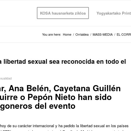
KOSA hausnarketa zikloa
Yogyakartako Print
You are here:
Home
/
Orrialdea
/
MASS-MEDIA
/
EL COR
a libertad sexual sea reconocida en todo el
xualidad
, Ana Belén, Cayetana Guillén
uirre o Pepón Nieto han sido
egoneros del evento
oy de su carácter internacional y ha pedido la libertad sexual en los países