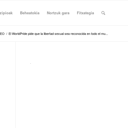
zipioak
Beheatokia
Nortzuk gara
Fitxategia
REO
/
El WorldPride pide que la libertad sexual sea reconocida en todo el mu...
.