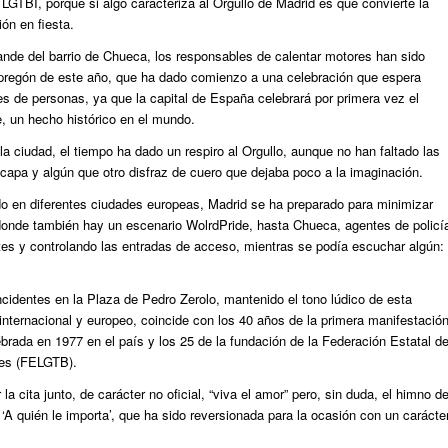
 LGTBI, porque si algo caracteriza al Orgullo de Madrid es que convierte la
ión en fiesta.
ande del barrio de Chueca, los responsables de calentar motores han sido
 pregón de este año, que ha dado comienzo a una celebración que espera
nes de personas, ya que la capital de España celebrará por primera vez el
, un hecho histórico en el mundo.
a ciudad, el tiempo ha dado un respiro al Orgullo, aunque no han faltado las
capa y algún que otro disfraz de cuero que dejaba poco a la imaginación.
do en diferentes ciudades europeas, Madrid se ha preparado para minimizar
 donde también hay un escenario WolrdPride, hasta Chueca, agentes de policí
tes y controlando las entradas de acceso, mientras se podía escuchar algún:
incidentes en la Plaza de Pedro Zerolo, mantenido el tono lúdico de esta
internacional y europeo, coincide con los 40 años de la primera manifestació
rada en 1977 en el país y los 25 de la fundación de la Federación Estatal d
les (FELGTB).
r la cita junto, de carácter no oficial, “viva el amor” pero, sin duda, el himno d
‘A quién le importa’, que ha sido reversionada para la ocasión con un carácte