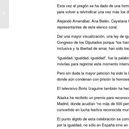
Esta vez el pregón se ha dado de una forma
Detenido por publicar tuits
para volver a reivindicar una vez más los 
homófobos: “Hay que eliminar a los
gais”
Alejando Amenábar, Ana Belén, Cayetana Gu
representantes de este elenco coral.
Dar una mayor visualización, una ley de i
Congreso de los Diputados porque “los tran
inclusiva y la libertad de amar, han sido l
“Igualdad, igualdad, igualdad”, fue la pal
móviles para registrar este momento intern
Pero sin duda la mayor petición ha sido la 
donde aún condenan con prisión la homose
El televisivo Boris Izaguirre también ha he
Alaska ha recibido un premio para reconocer
Madrid, donde acudían “no más de 500 pers
convertido en lucha festiva reconocida mu
El punto álgido de esta celebración se comp
por la igualdad, no sólo en España sino en