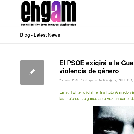
Blog - Latest News
El PSOE exigirá a la Gua
violencia de género
/
2 apirila, 2015
in
España
,
Noticia @es
,
PUBLICO
,
En su Twitter oficial, el Instituto Armado
las mujeres, colgando a su vez un cartel de