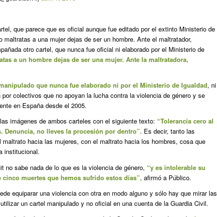
rtel, que parece que es oficial aunque fue editado por el extinto Ministerio de
o maltratas a una mujer dejas de ser un hombre. Ante el maltratador,
pañada otro cartel, que nunca fue oficial ni elaborado por el Ministerio de
tas a un hombre dejas de ser una mujer. Ante la maltratadora,
l manipulado que nunca fue elaborado ni por el Ministerio de Igualdad
, ni
 por colectivos que no apoyan la lucha contra la violencia de género y se
igente en España desde el 2005.
a las imágenes de ambos carteles con el siguiente texto:
“Tolerancia cero al
. Denuncia, no lleves la procesión por dentro”.
Es decir, tanto las
 maltrato hacia las mujeres, con el maltrato hacia los hombres, cosa que
institucional.
it no sabe nada de lo que es la violencia de género,
“y es intolerable su
de cinco muertes que hemos sufrido estos días”,
afirmó a
Público
.
puede equiparar una violencia con otra en modo alguno y sólo hay que mirar las
lizar un cartel manipulado y no oficial en una cuenta de la Guardia Civil.