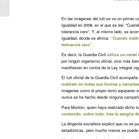
alerta del ‘peligro’ de las nuevas...
En las imágenes del tuit se ve un primer ca
Igualdad en 2008, en el que se lee: “Cuand
tolerancia cero”. Y, al mismo lado, se acom
Igualdad, donde se afirma:
“Cuando maltra
tolerancia cero”.
Es decir, la Guardia Civil
utiliza un carte
por ningún organismo oficial, sino más bien
manifiestan en contra de la Ley integral v
El tuit oficial de la Guardia Civil acompañ
maltrato en todas sus formas y variantes
imágenes como el propio texto equiparan el
nunca se ha hecho desde ninguna campaña 
Para Montón, quien haya realizado dicho tu
contenido, sobre todo, tras la sangría 
La dirigente socialista explicó que no se 
estadísticas, pero mucho menos se puede uti