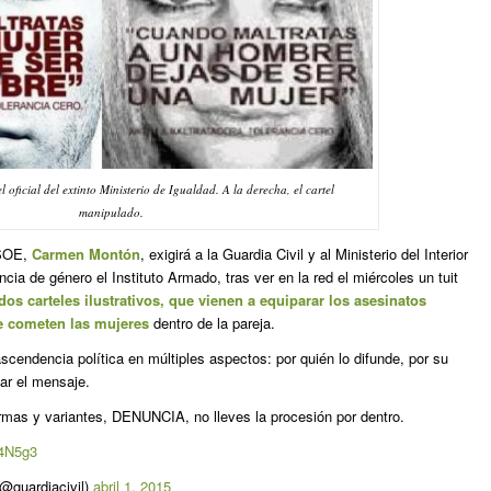
el oficial del extinto Ministerio de Igualdad. A la derecha, el cartel
manipulado.
PSOE,
Carmen Montón
, exigirá a la Guardia Civil y al Ministerio del Interior
cia de género el Instituto Armado, tras ver en la red el miércoles un tuit
dos carteles ilustrativos, que vienen a equiparar los asesinatos
e cometen las mujeres
dentro de la pareja.
cendencia política en múltiples aspectos: por quién lo difunde, por su
zar el mensaje.
ormas y variantes, DENUNCIA, no lleves la procesión por dentro.
64N5g3
(@guardiacivil)
abril 1, 2015