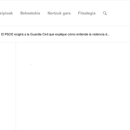
zipioak
Beheatokia
Nortzuk gara
Fitxategia
El PSOE exigirá a la Guardia Civil que explique cómo entiende la violencia d...
.