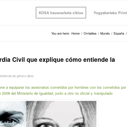
KOSA hausnarketa zikloa
Yogyakartako Print
You are here:
Home
/
Orrialdea
/
Mundo
/
España
/
rdia Civil que explique cómo entiende la
Violencia de género @es
 viene a equiparar los asesinatos cometidos por hombres con los cometidos por
 2008 del Ministerio de Igualdad, junto a otro no oficial y manipulado