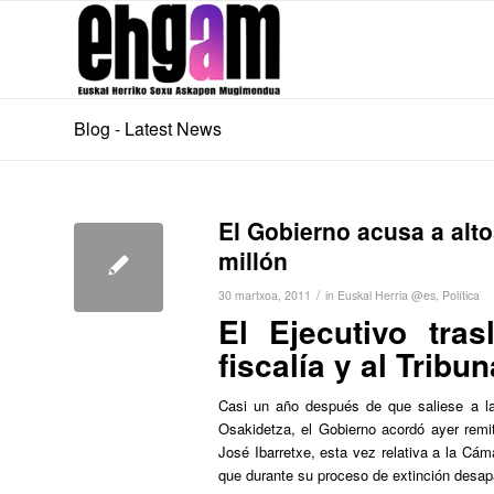
Blog - Latest News
El Gobierno acusa a alt
millón
/
30 martxoa, 2011
in
Euskal Herria @es
,
Política
El Ejecutivo tras
fiscalía y al Tribu
Casi un año después de que saliese a l
Osakidetza, el Gobierno acordó ayer remiti
José Ibarretxe, esta vez relativa a la Cá
que durante su proceso de extinción desap