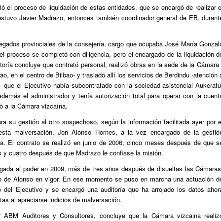
 el proceso de liquidación de estas entidades, que se encargó de realizar e
estuvo Javier Madrazo, entonces también coordinador general de EB, durant
legados provinciales de la consejería, cargo que ocupaba José María Gonzal
 proceso se completó con diligencia, pero el encargado de la liquidación d
oría concluye que contrató personal, realizó obras en la sede de la Cámara 
ao, en el centro de Bilbao- y trasladó allí los servicios de Berdindu -atención 
- que el Ejecutivo había subcontratado con la sociedad asistencial Aukeratu
demás el administrador y tenía autorización total para operar con la cuent
ló a la Cámara vizcaína.
ara su gestión al otro sospechoso, según la información facilitada ayer por e
uesta malversación, Jon Alonso Hornes, a la vez encargado de la gestió
ría. El contrato se realizó en junio de 2006, cinco meses después de que s
s y cuatro después de que Madrazo le confiase la misión.
legada al poder en 2009, más de tres años después de disueltas las Cámaras
rato de Alonso en vigor. En ese momento se puso en marcha una actuación d
o del Ejecutivo y se encargó una auditoría que ha arrojado los datos ahor
ntas al apreciarse indicios de malversación.
or ABM Auditores y Consultores, concluye que la Cámara vizcaina realiz