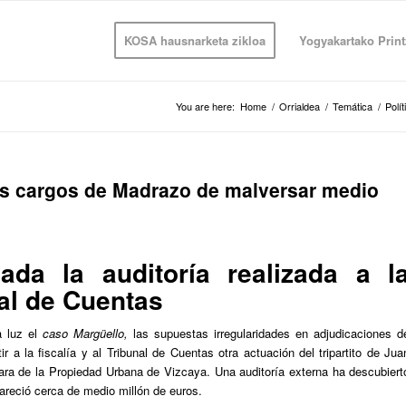
KOSA hausnarketa zikloa
Yogyakartako Print
You are here:
Home
/
Orrialdea
/
Temática
/
Polít
os cargos de Madrazo de malversar medio
lada la auditoría realizada a l
nal de Cuentas
a luz el
caso Margüello,
las supuestas irregularidades en adjudicaciones d
r a la fiscalía y al Tribunal de Cuentas otra actuación del tripartito de Jua
mara de la Propiedad Urbana de Vizcaya. Una auditoría externa ha descubiert
areció cerca de medio millón de euros.