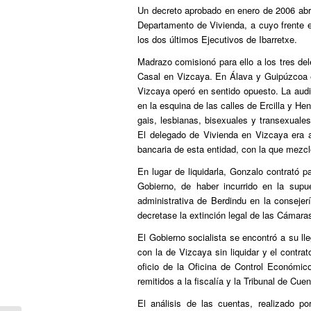
Un decreto aprobado en enero de 2006 abrió
Departamento de Vivienda, a cuyo frente 
los dos últimos Ejecutivos de Ibarretxe.
Madrazo comisionó para ello a los tres de
Casal en Vizcaya. En Álava y Guipúzcoa el
Vizcaya operó en sentido opuesto. La audit
en la esquina de las calles de Ercilla y Hen
gais, lesbianas, bisexuales y transexuales
El delegado de Vivienda en Vizcaya era a
bancaria de esta entidad, con la que mezc
En lugar de liquidarla, Gonzalo contrató p
Gobierno, de haber incurrido en la sup
administrativa de Berdindu en la conseje
decretase la extinción legal de las Cámara
El Gobierno socialista se encontró a su l
con la de Vizcaya sin liquidar y el cont
oficio de la Oficina de Control Económic
remitidos a la fiscalía y la Tribunal de Cue
El análisis de las cuentas, realizado p