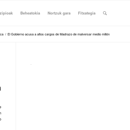
zipioak
Beheatokia
Nortzuk gara
Fitxategia
ica
/
El Gobierno acusa a altos cargos de Madrazo de malversar medio millón
.
a
e
n
o