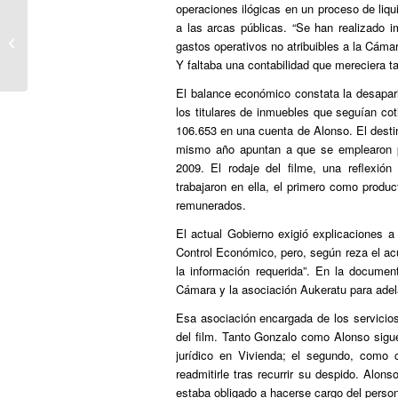
operaciones ilógicas en un proceso de liqu
a las arcas públicas. “Se han realizado 
Carrillo: “En la guerra hubo una
gastos operativos no atribuibles a la Cáma
eclosión de libertad sexual”
Y faltaba una contabilidad que mereciera t
El balance económico constata la desapar
los titulares de inmuebles que seguían co
106.653 en una cuenta de Alonso. El desti
mismo año apuntan a que se emplearon pa
2009. El rodaje del filme, una reflexió
trabajaron en ella, el primero como produ
remunerados.
El actual Gobierno exigió explicaciones a 
Control Económico, pero, según reza el ac
la información requerida”. En la documen
Cámara y la asociación Aukeratu para adelan
Esa asociación encargada de los servicios 
del film. Tanto Gonzalo como Alonso sigue
jurídico en Vivienda; el segundo, como c
readmitirle tras recurrir su despido. Alon
estaba obligado a hacerse cargo del person