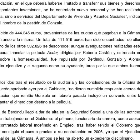
idación, en el que debería haberse limitado a transferir sus bienes y derecho
importantes inversiones, se ha contratado nuevo personal y se han realizad
ra, sino a servicios del Departamento de Vivienda y Asuntos Sociales”, indica
al nombre de la gestión de Gonzalo.
ición de 444.345 euros, provenientes de las cuotas que pagaban a la Cámar
tizando a la misma. Un total de 111.519 euros han sido encontrados, de ello
no de los otros 332.826 se desconoce, aunque averiguaciones realizadas est
ra financiar la película
Ander,
dirigida por Roberto Castón y estrenada e
n sobre la homesexualidad, fue impulsada por Berdindu. Gonzalo y Alons
ctor ejecutivo y el segundo como su ayudante, tarea por la que ambos fuero
los dos tras el resultado de la auditoría y las conclusiones de la Oficina d
uerdo aprobado ayer por el Gabinete, “no dieron cumplida respuesta acerca d
tación que remitió Gonzalo en febrero pasado incluyó un convenio entre l
tar el dinero con destino a la película.
de Berdindu llegó a dar de alta en la Seguridad Social a una de las actrice
n trabajando en el Gobierno: el primero, funcionario de carrera, como aseso
ontratado laboral indefinido en Empleo, tras haber tenido el Gobierno qu
so consiguió el puesto gracias a su contratación en 2006, ya que el Ejecutic
al de las Cámaras. A ambos se les ha abierto un expediente disciplinario.