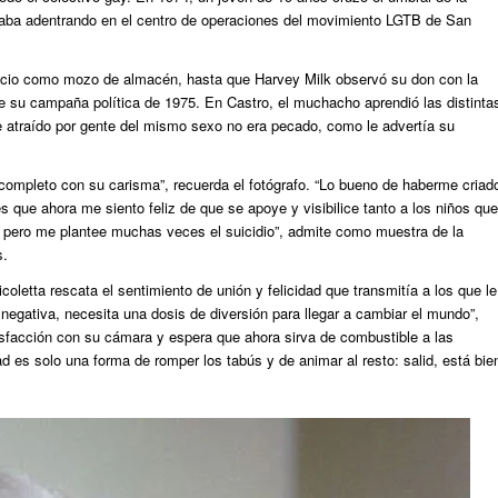
taba adentrando en el centro de operaciones del movimiento LGTB de San
gocio como mozo de almacén, hasta que Harvey Milk observó su don con la
te su campaña política de 1975. En Castro, el muchacho aprendió las distinta
se atraído por gente del mismo sexo no era pecado, como le advertía su
ompleto con su carisma”, recuerda el fotógrafo. “Lo bueno de haberme criad
s que ahora me siento feliz de que se apoye y visibilice tanto a los niños que
o, pero me plantee muchas veces el suicidio”, admite como muestra de la
s.
coletta rescata el sentimiento de unión y felicidad que transmitía a los que le
y negativa, necesita una dosis de diversión para llegar a cambiar el mundo”,
tisfacción con su cámara y espera que ahora sirva de combustible a las
d es solo una forma de romper los tabús y de animar al resto: salid, está bie