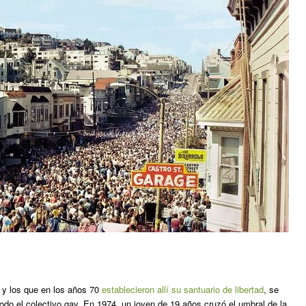
 y los que en los años 70
establecieron allí su santuario de libertad
, se
todo el colectivo gay. En 1974, un joven de 19 años cruzó el umbral de la