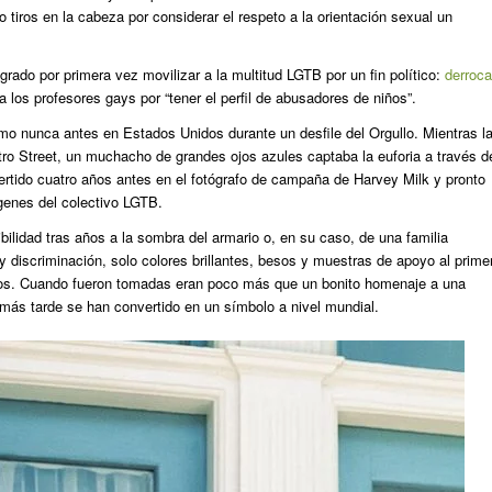
o tiros en la cabeza por considerar el respeto a la orientación sexual un
rado por primera vez movilizar a la multitud LGTB por un fin político:
derroca
a los profesores gays por “tener el perfil de abusadores de niños”.
mo nunca antes en Estados Unidos durante un desfile del Orgullo. Mientras l
o Street, un muchacho de grandes ojos azules captaba la euforia a través d
vertido cuatro años antes en el fotógrafo de campaña de Harvey Milk y pronto
genes del colectivo LGTB.
ibilidad tras años a la sombra del armario o, en su caso, de una familia
discriminación, solo colores brillantes, besos y muestras de apoyo al prime
dos. Cuando fueron tomadas eran poco más que un bonito homenaje a una
ás tarde se han convertido en un símbolo a nivel mundial.