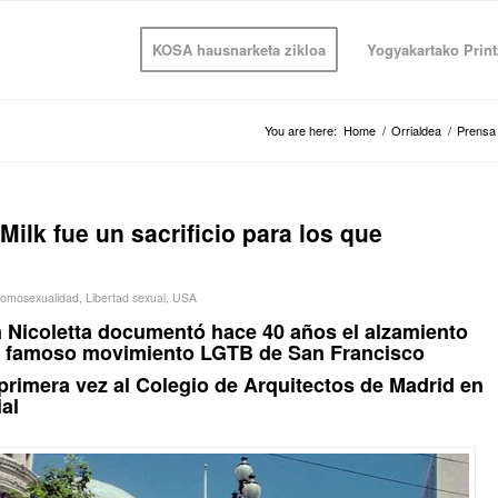
KOSA hausnarketa zikloa
Yogyakartako Print
You are here:
Home
/
Orrialdea
/
Prensa
Milk fue un sacrificio para los que
omosexualidad
,
Libertad sexual
,
USA
an Nicoletta documentó hace 40 años el alzamiento
 el famoso movimiento LGTB de San Francisco
 primera vez al Colegio de Arquitectos de Madrid en
al