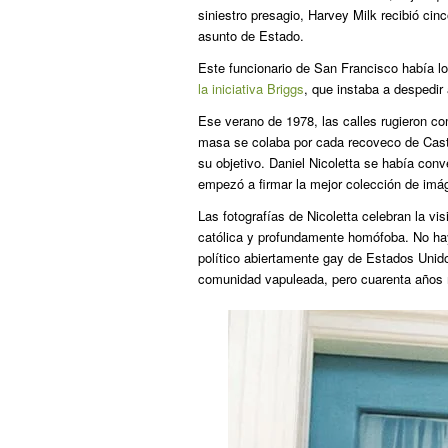
siniestro presagio, Harvey Milk recibió cinc
asunto de Estado.
Este funcionario de San Francisco había log
la iniciativa Briggs
, que instaba a despedir 
Ese verano de 1978, las calles rugieron co
masa se colaba por cada recoveco de Castr
su objetivo. Daniel Nicoletta se había con
empezó a firmar la mejor colección de imá
Las fotografías de Nicoletta celebran la vis
católica y profundamente homófoba. No hay 
político abiertamente gay de Estados Uni
comunidad vapuleada, pero cuarenta años m