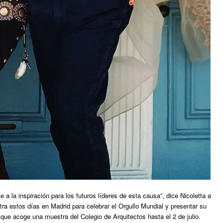
 a la inspiración para los futuros líderes de esta causa”, dice Nicoletta a
ntra estos días en Madrid para celebrar el Orgullo Mundial y presentar su
 que acoge una muestra del Colegio de Arquitectos hasta el 2 de julio.