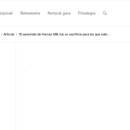
zipioak
Beheatokia
Nortzuk gara
Fitxategia
/
Artículo
/
“El asesinato de Harvey Milk fue un sacrificio para los que sobr...
.