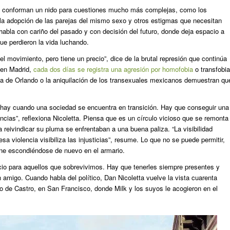
ue conforman un nido para cuestiones mucho más complejas, como los
 la adopción de las parejas del mismo sexo y otros estigmas que necesitan
o habla con cariño del pasado y con decisión del futuro, donde deja espacio a
que perdieron la vida luchando.
el movimiento, pero tiene un precio”, dice de la brutal represión que continúa
 en Madrid,
cada dos días se registra una agresión por homofobia
o transfobia
la de Orlando o la aniquilación de los transexuales mexicanos demuestran qu
 hay cuando una sociedad se encuentra en transición. Hay que conseguir una
rencias”, reflexiona Nicoletta. Piensa que es un círculo vicioso que se remonta
 reivindicar su pluma se enfrentaban a una buena paliza. “La visibilidad
sa violencia visibiliza las injusticias”, resume. Lo que no se puede permitir,
une escondiéndose de nuevo en el armario.
icio para aquellos que sobrevivimos. Hay que tenerles siempre presentes y
 amigo. Cuando habla del político, Dan Nicoletta vuelve la vista cuarenta
rio de Castro, en San Francisco, donde Milk y los suyos le acogieron en el