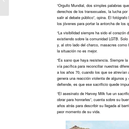
favor del colectivo LGTBI
“Orgullo Mundial, dos simples palabras q
derechos de los transexuales, la lucha por
salir al debate público”, opina. El fotógraf
los jóvenes para portar la antorcha de los 
“La visibilidad siempre ha sido el corazón d
existiendo sobre la comunidad LGTB. Solo
y, al otro lado del charco, masacres como 
la situación no es mejor.
“Es sano que haya resistencia. Siempre la
vía pacífica para reconciliar nuestras dife
a los años 70, cuando los que se atrevían a
genera una reacción violenta de algunos y e
defiende, es que ese sacrificio quede imp
“El asesinato de Harvey Milk fue un sacrif
obrar para honrarles”, cuenta sobre su buen
años atrás para describir su llegada al bar
peor momento de su vida.