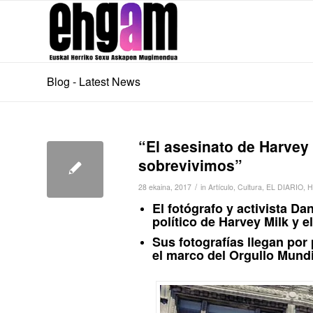
Blog - Latest News
“El asesinato de Harvey 
sobrevivimos”
/
28 ekaina, 2017
in
Artículo
,
Cultura
,
EL DIARIO
,
H
El fotógrafo y activista D
político de Harvey Milk y
Sus fotografías llegan por
el marco del Orgullo Mundi