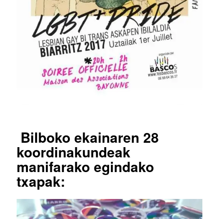
Bilboko ekainaren 28
koordinakundeak
manifarako egindako
txapak: