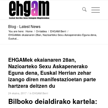
Blog - Latest News
You are here:
Home
/
Orrialdea
/
EHGAM Berri
/
EHGAMek ekaianaren 28an, Nazioarteko Sexu Askapenerako Eguna dena,
Euskal...
EHGAMek ekaianaren 28an,
Nazioarteko Sexu Askapenerako
Eguna dena, Euskal Herrian zehar
izango diren manifestazioetan parte
hartzera deitzen du
/
24 ekaina, 2017
in
EHGAM Berri
Bilboko deialdirako kartela: