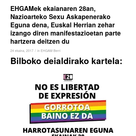
EHGAMek ekaianaren 28an,
Nazioarteko Sexu Askapenerako
Eguna dena, Euskal Herrian zehar
izango diren manifestazioetan parte
hartzera deitzen du
/
24 ekaina, 2017
in
EHGAM Berri
Bilboko deialdirako kartela: