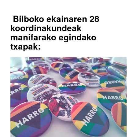
Bilboko ekainaren 28
koordinakundeak
manifarako egindako
txapak: