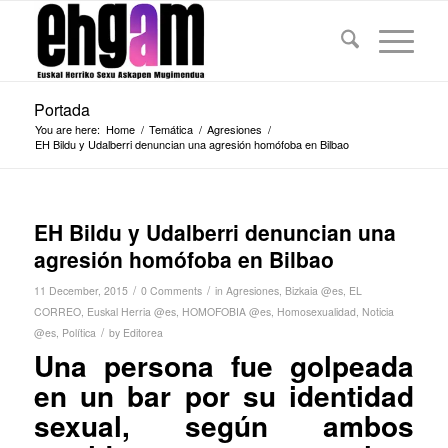
Portada
You are here:
Home
/
Temática
/
Agresiones
/
EH Bildu y Udalberri denuncian una agresión homófoba en Bilbao
EH Bildu y Udalberri denuncian una
agresión homófoba en Bilbao
/
/
11 December, 2015
0 Comments
in
Agresiones
,
Bizkaia @es
,
EL
CORREO
,
Euskal Herria @es
,
HOMOFOBIA @es
,
Homosexualidad
,
Noticia
/
@es
,
Política
by
Editorea
Una persona fue golpeada
en un bar por su identidad
sexual, según ambos